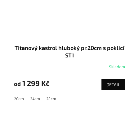
Titanový kastrol hluboký pr.20cm s poklicí
ST1
Skladem
1 299 Kč
od
DETAIL
20cm
24cm
28cm