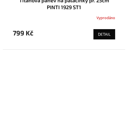
Titanová pánev na palačinky pr. 25cm
PINTI 1929 ST1
Vyprodáno
799 Kč
DETAIL