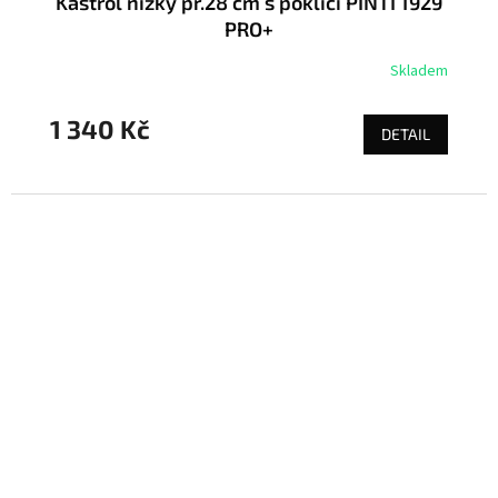
Kastrol nízký pr.28 cm s poklicí PINTI 1929
PRO+
Skladem
1 340 Kč
DETAIL