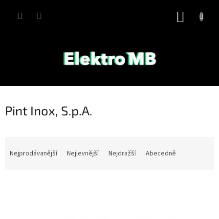
Přejít
na
NÁKUP
obsah
KOŠÍK
Pint Inox, S.p.A.
Ř
a
Nejprodávanější
Nejlevnější
Nejdražší
Abecedně
z
e
V
n
ý
í
p
p
i
r