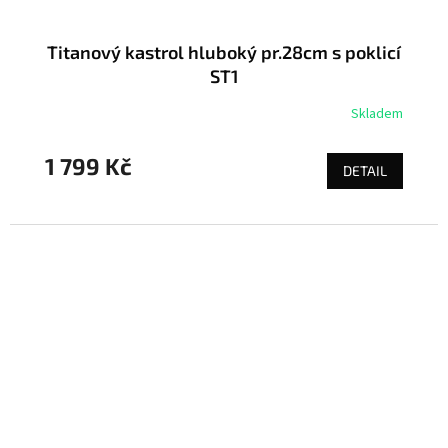
Titanový kastrol hluboký pr.28cm s poklicí
ST1
Skladem
1 799 Kč
DETAIL