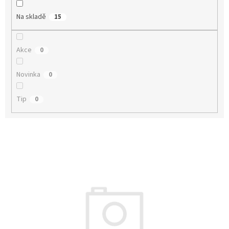
k
t
Na skladě
15
ů
Akce
0
Novinka
0
Tip
0
V
ý
p
i
s
p
r
o
d