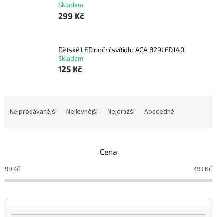
Skladem
299 Kč
Dětské LED noční svítidlo ACA 829LED140
Skladem
125 Kč
Ř
a
Nejprodávanější
Nejlevnější
Nejdražší
Abecedně
z
e
n
Cena
í
p
99
Kč
499
Kč
r
o
d
u