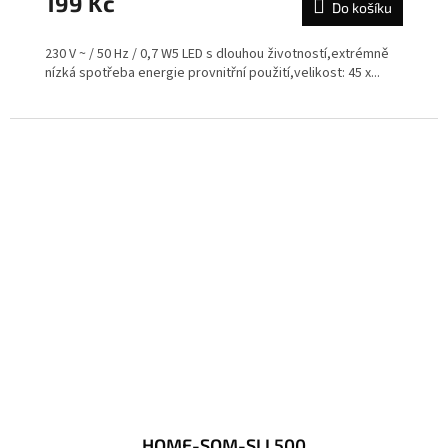
199 Kč
Do košíku
230 V ~ / 50 Hz / 0,7 W5 LED s dlouhou životností,extrémně
nízká spotřeba energie provnitřní použití,velikost: 45 x...
HOME-SOM-SLL500