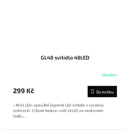
GL48 svítidlo 48LED
Skladem
299 Kč
Do košíku
• 48 ks LED• speciální úsporné LED svítidlo s vysokou
svítivostí• 3 různé funkce• svítí 24 LED ve venkovním
řadě,•...