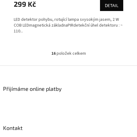
299 Kč
DETAIL
LED detektor pohybu, rotující lampa svysokým jasem, 2 W
COB LEDmagnetická základnaPIRdetekční úhel detektoru : ~
110...
16
položek celkem
O
v
l
Z
á
á
d
p
a
a
Přijímáme online platby
c
t
í
í
p
r
v
k
y
Kontakt
v