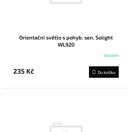
u
k
t
ů
Orientační světlo s pohyb. sen. Solight
WL920
Skladem
235 Kč
Do košíku