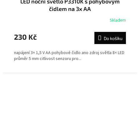
LED noční světlo P3310K s pohybovým
čidlem na 3x AA
Skladem
230 Kč
Do košíku
napájení 3× 1,5 V AA pohybové čidlo ano zdroj světla 8× LED
průměr 5 mm citlivost senzoru pro...