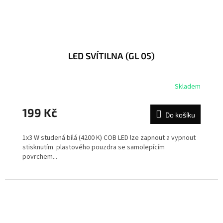
LED SVÍTILNA (GL 05)
Skladem
199 Kč
Do košíku
1x3 W studená bílá (4200 K) COB LED lze zapnout a vypnout
stisknutím plastového pouzdra se samolepícím
povrchem...