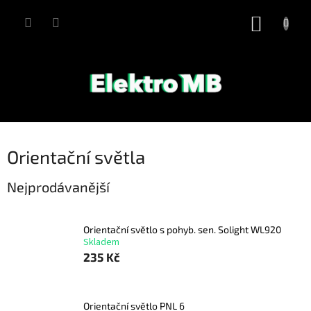
Přejít
na
NÁKUP
obsah
KOŠÍK
Orientační světla
Nejprodávanější
Orientační světlo s pohyb. sen. Solight WL920
Skladem
235 Kč
Orientační světlo PNL 6