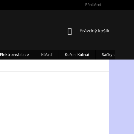
Přihlášení
NÁKUPNÍ
Prázdný košík
KOŠÍK
Elektroinstalace
Nářadí
Koření Kulinář
Sáčky do vysava