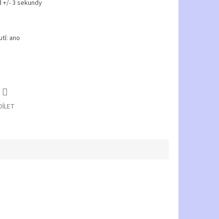
 +/- 3 sekundy
tí: ano
DÍLET