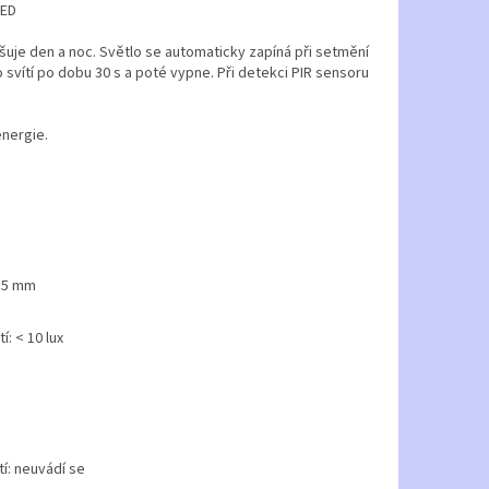
 LED
išuje den a noc. Světlo se automaticky zapíná při setmění
 svítí po dobu 30 s a poté vypne. Při detekci PIR sensoru
energie.
r 5 mm
í: < 10 lux
tí: neuvádí se