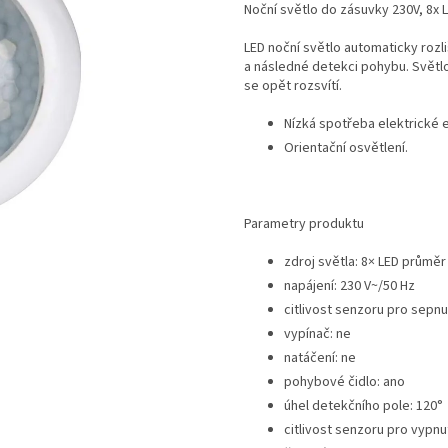
Noční světlo do zásuvky 230V, 8x
LED noční světlo automaticky rozl
a následné detekci pohybu. Světlo
se opět rozsvítí.
Nízká spotřeba elektrické 
Orientační osvětlení.
Parametry produktu
zdroj světla: 8× LED průmě
napájení: 230 V~/50 Hz
citlivost senzoru pro sepnut
vypínač: ne
natáčení: ne
pohybové čidlo: ano
úhel detekčního pole: 120°
citlivost senzoru pro vypnu