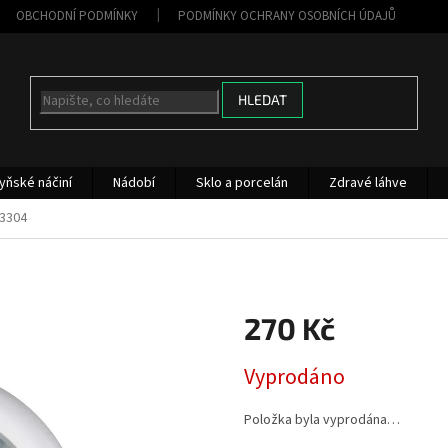
OBCHODNÍ PODMÍNKY
PODMÍNKY OCHRANY OSOBNÍCH ÚDAJŮ
HLEDAT
yňské náčiní
Nádobí
Sklo a porcelán
Zdravé láhve
3304
270 Kč
Měrná
Vyprodáno
cena:
Položka byla vyprodána…