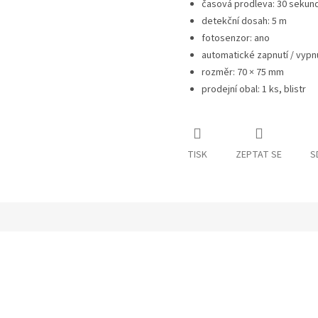
časová prodleva: 30 sekund
detekční dosah: 5 m
fotosenzor: ano
automatické zapnutí / vypnu
rozměr: 70 × 75 mm
prodejní obal: 1 ks, blistr
TISK
ZEPTAT SE
S