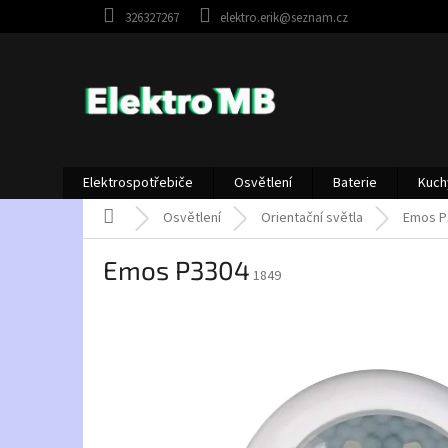
Přejít
326327267
elektro.erik@seznam.cz
na
obsah
Elektrospotřebiče
Osvětlení
Baterie
Kuch
Domů
Osvětlení
Orientační světla
Emos P
Emos P3304
1849