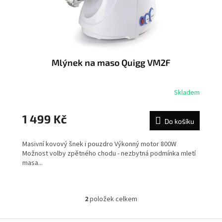
Mlýnek na maso Quigg VM2F
Skladem
1 499 Kč
Do košíku
Masivní kovový šnek i pouzdro Výkonný motor 800W
Možnost volby zpětného chodu - nezbytná podmínka mletí
masa...
2
položek celkem
O
v
l