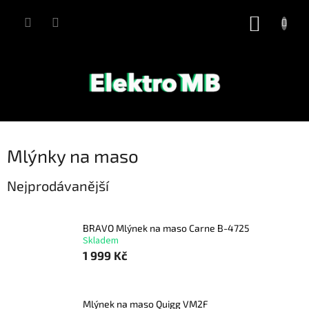
Přejít
na
NÁKUP
obsah
KOŠÍK
Mlýnky na maso
Nejprodávanější
BRAVO Mlýnek na maso Carne B-4725
Skladem
1 999 Kč
Mlýnek na maso Quigg VM2F