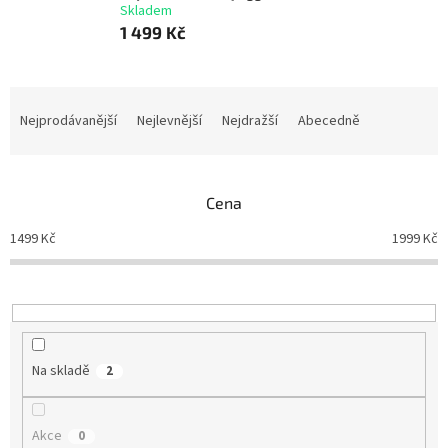
Skladem
1 499 Kč
Ř
a
Nejprodávanější
Nejlevnější
Nejdražší
Abecedně
z
e
n
Cena
í
p
1499
Kč
1999
Kč
r
o
d
u
k
t
Na skladě
2
ů
Akce
0