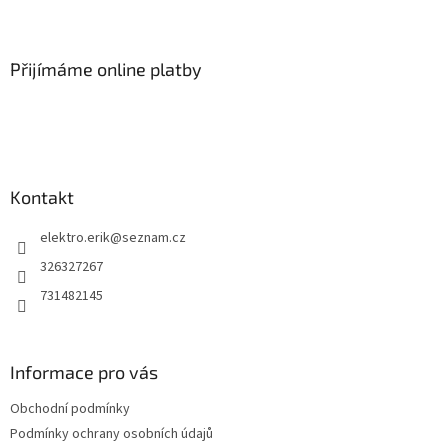
Z
á
á
d
p
a
a
Přijímáme online platby
c
t
í
í
p
r
v
k
y
Kontakt
v
ý
elektro.erik
@
seznam.cz
p
i
326327267
s
731482145
u
Informace pro vás
Obchodní podmínky
Podmínky ochrany osobních údajů