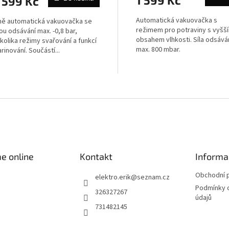
1 599 Kč
 599 Kč
Automatická vakuovačka s
ně automatická vakuovačka se
režimem pro potraviny s vyšš
lou odsávání max. -0,8 bar,
obsahem vlhkosti. Síla odsává
kolika režimy svařování a funkcí
max. 800 mbar.
rinování. Součástí...
O
v
l
á
d
a
c
í
e online
Kontakt
Informa
p
r
Obchodní 
elektro.erik
@
seznam.cz
v
Podmínky 
326327267
k
údajů
y
731482145
v
ý