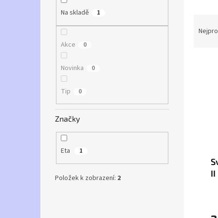
a
Na skladě
1
Ř
n
a
e
Nejpro
z
l
Akce
0
e
V
n
Novinka
0
ý
í
p
p
Tip
0
i
r
s
o
p
d
Značky
r
u
o
k
d
t
Eta
1
u
ů
S
k
I
Položek k zobrazení:
2
t
č
ů