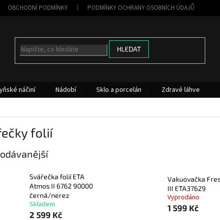
OBCHODNÍ PODMÍNKY
PODMÍNKY OCHRANY OSOBNÍCH ÚDAJŮ
HLEDAT
yňské náčiní
Nádobí
Sklo a porcelán
Zdravé láhve
ečky folií
odávanější
Svářečka folií ETA
Vakuovačka Fres
Atmos II 6762 90000
III ETA37629
černá/nerez
Vyprodáno
Skladem
1 599 Kč
2 599 Kč