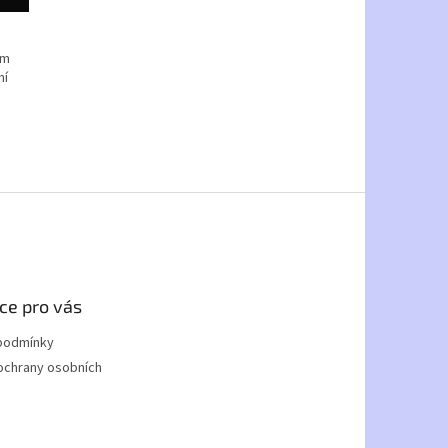
ím
ní
ce pro vás
podmínky
ochrany osobních