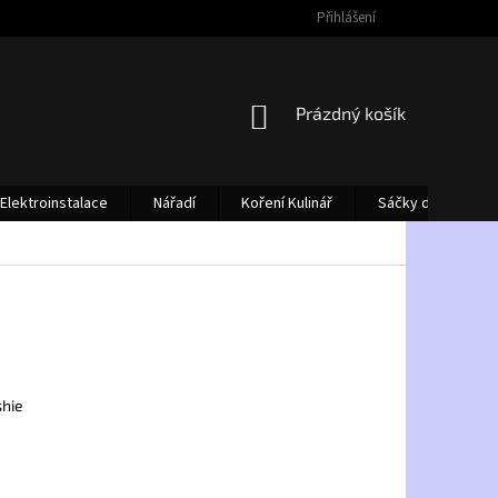
Přihlášení
NÁKUPNÍ
Prázdný košík
KOŠÍK
Elektroinstalace
Nářadí
Koření Kulinář
Sáčky do vysava
hie