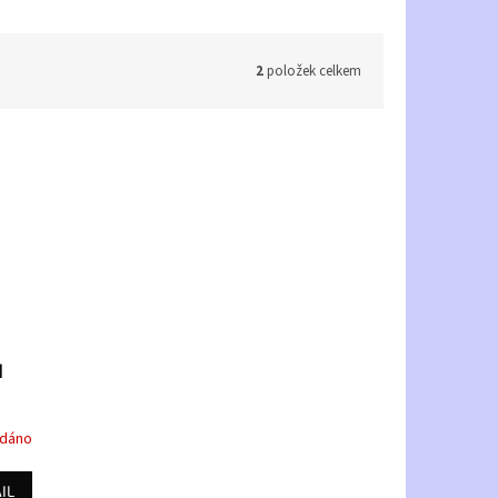
2
položek celkem
I
odáno
IL