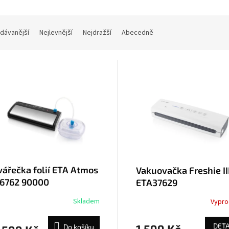
dávanější
Nejlevnější
Nejdražší
Abecedně
vářečka folií ETA Atmos
Vakuovačka Freshie II
I 6762 90000
ETA37629
erná/nerez
Skladem
Vypr
DETA
Do košíku