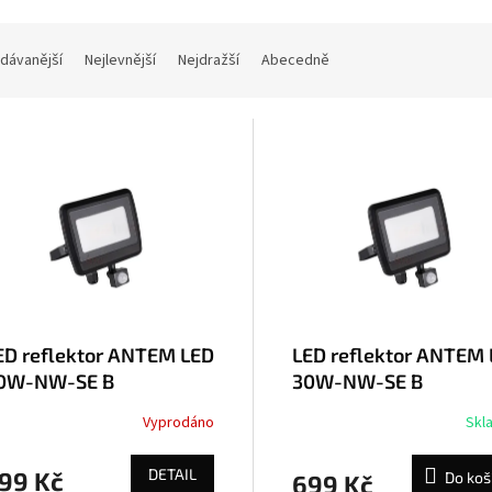
dávanější
Nejlevnější
Nejdražší
Abecedně
ED reflektor ANTEM LED
LED reflektor ANTEM
0W-NW-SE B
30W-NW-SE B
Vyprodáno
Skl
DETAIL
99 Kč
Do koš
699 Kč