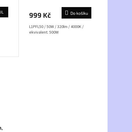
IL
Do košíku
999 Kč
L1PFL50 / 50W / 320lm / 4000K /
ekvivalent. 500W
m,