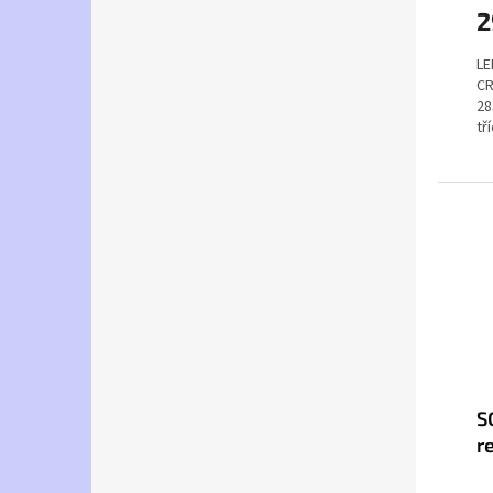
2
LE
CR
28
tří
S
r
3