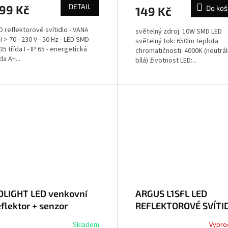
DETAIL
99 Kč
Do koš
149 Kč
D reflektorové svítidlo - VANA
světelný zdroj: 10W SMD LED
I > 70 - 230 V - 50 Hz - LED SMD
světelný tok: 650lm teplota
35 třída I - IP 65 - energetická
chromatičnosti: 4000K (neutrál
da A+...
bílá) životnost LED:...
OLIGHT LED venkovní
ARGUS L1SFL LED
eflektor + senzor
REFLEKTOROVÉ SVÍTI
0W/230V/6000K/2400Lm/IP44
Skladem
Vypro