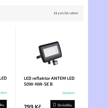
11
položek celkem
 LED
LED reflektor ANTEM LED
50W-NW-SE B
adem
Skladem
íku
Do košíku
799 Kč