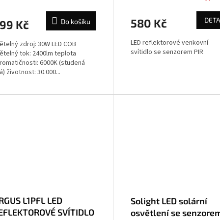
erný slim
DETA
580 Kč
Do košíku
99 Kč
LED reflektorové venkovní
ětelný zdroj: 30W LED COB
svítidlo se senzorem PIR
ětelný tok: 2400lm teplota
romatičnosti: 6000K (studená
lá) životnost: 30.000...
RGUS L1PFL LED
Solight LED solární
EFLEKTOROVÉ SVÍTIDLO
osvětlení se senzore