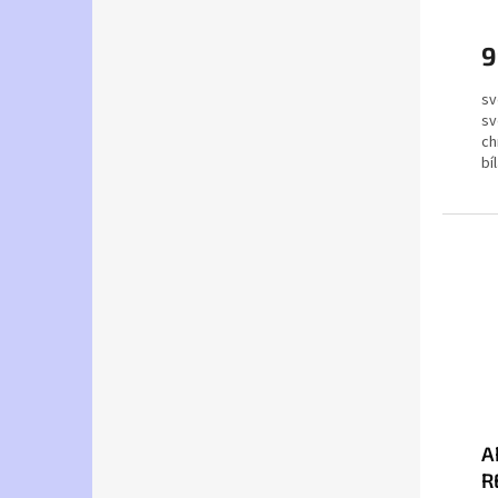
č
9
sv
sv
ch
bí
A
R