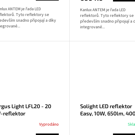
nlux ANTEM je řada LED
Kanlux ANTEM je řada LED
flektorů. Tyto reflektory se
reflektorů. Tyto reflektory se
edevším snadno připojují a díky
především snadno připojují a 
tegrované...
integrované...
rgus Light LFL20 - 20
Solight LED reflektor
-reflektor
Easy, 10W, 650lm, 40
IP65, černý
Vyprodáno
Skl