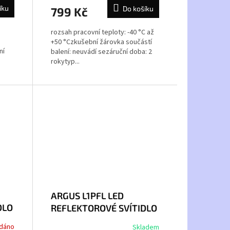
íku
Do košíku
799 Kč
rozsah pracovní teploty: -40 °C až
+50 °Czkušební žárovka součástí
ní
balení: neuvádí sezáruční doba: 2
rokytyp...
ARGUS L1PFL LED
DLO
REFLEKTOROVÉ SVÍTIDLO
PŘENOSNÉ 50W
dáno
Skladem