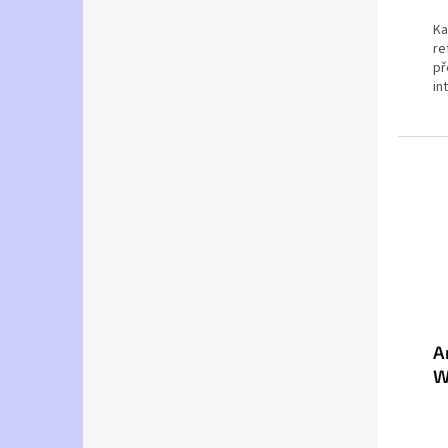
Ka
re
př
in
A
W