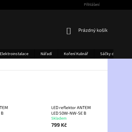
Přihlášení
NÁKUPNÍ
Prázdný košík
KOŠÍK
Elektroinstalace
Nářadí
Koření Kulinář
Sáčky do vysava
NTEM
LED reflektor ANTEM
 B
LED 50W-NW-SE B
Skladem
799 Kč