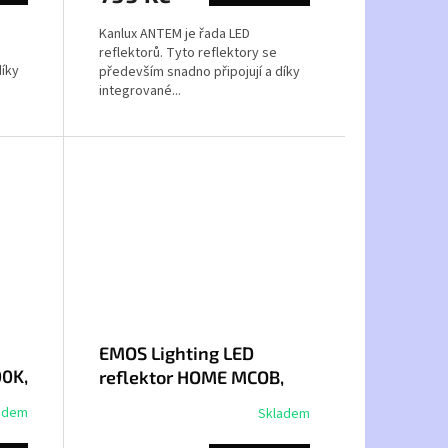
Kanlux ANTEM je řada LED
reflektorů. Tyto reflektory se
díky
především snadno připojují a díky
integrované...
EMOS Lighting LED
00K,
reflektor HOME MCOB,
30W studená bílá ZS1930
adem
Skladem