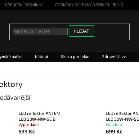
OBCHODNÍ PODMÍNKY
PODMÍNKY OCHRANY OSOBNÍCH ÚDAJŮ
HLEDAT
yňské náčiní
Nádobí
Sklo a porcelán
Zdravé láhve
ektory
odávanější
LED reflektor ANTEM
LED reflektor A
LED 20W-NW-SE B
LED 30W-NW-SE
Vyprodáno
Skladem
599 Kč
699 Kč