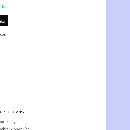
ná,
adem
íku
elem
ce pro vás
podmínky
ochrany osobních