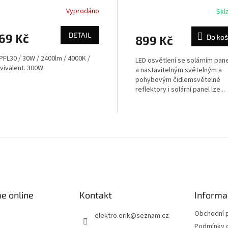
ŘENOSNÉ
8W, 600lm, Li-on, čer
Vyprodáno
Skl
WO772
DETAIL
69 Kč
Do koš
899 Kč
PFL30 / 30W / 2400lm / 4000K /
LED osvětlení se solárním pan
vivalent. 300W
a nastavitelným světelným a
pohybovým čidlemsvětelné
reflektory i solární panel lze...
O
v
l
á
d
a
c
í
e online
Kontakt
Informa
p
r
Obchodní 
elektro.erik
@
seznam.cz
v
Podmínky 