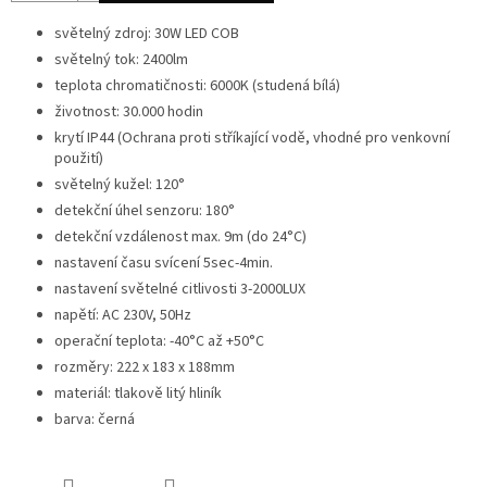
světelný zdroj: 30W LED COB
světelný tok: 2400lm
teplota chromatičnosti: 6000K (studená bílá)
životnost: 30.000 hodin
krytí IP44 (Ochrana proti stříkající vodě, vhodné pro venkovní
použití)
světelný kužel: 120°
detekční úhel senzoru: 180°
detekční vzdálenost max. 9m (do 24°C)
nastavení času svícení 5sec-4min.
nastavení světelné citlivosti 3-2000LUX
napětí: AC 230V, 50Hz
operační teplota: -40°C až +50°C
rozměry: 222 x 183 x 188mm
materiál: tlakově litý hliník
barva: černá