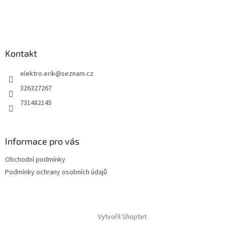
t
í
Kontakt
elektro.erik
@
seznam.cz
326327267
731482145
Informace pro vás
Obchodní podmínky
Podmínky ochrany osobních údajů
Vytvořil Shoptet