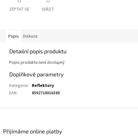
ZEPTAT SE
SDÍLET
Popis
Diskuze
Detailní popis produktu
Popis produktu není dostupný
Doplňkové parametry
Kategorie
:
Reflektory
EAN
:
8592718016388
Z
á
p
a
Přijímáme online platby