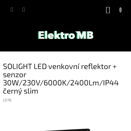
Přejít
na
NÁKUP
obsah
KOŠÍK
SOLIGHT LED venkovní reflektor +
senzor
30W/230V/6000K/2400Lm/IP44
černý slim
1576