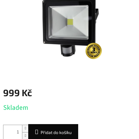
999 Kč
Měrná
Skladem
cena:
Přidat do košíku