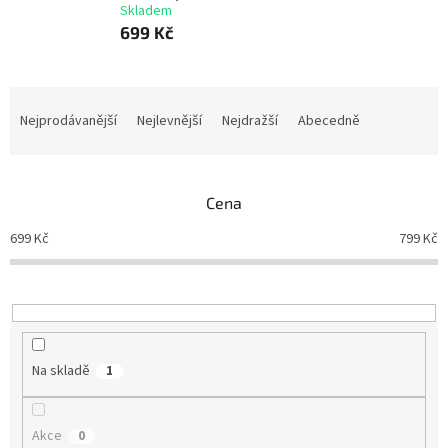
Skladem
699 Kč
Ř
a
Nejprodávanější
Nejlevnější
Nejdražší
Abecedně
z
e
n
Cena
í
p
699
Kč
799
Kč
r
o
d
u
k
t
Na skladě
1
ů
Akce
0