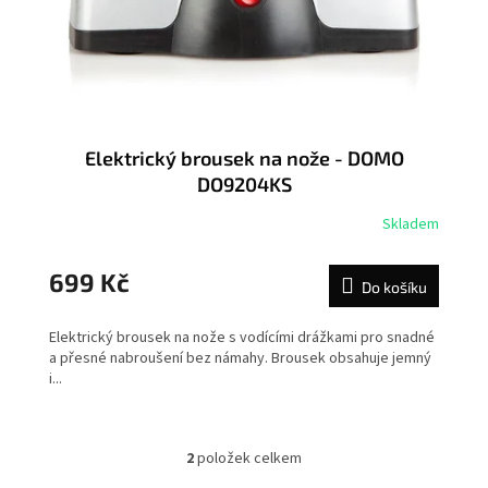
Elektrický brousek na nože - DOMO
DO9204KS
Skladem
699 Kč
Do košíku
Elektrický brousek na nože s vodícími drážkami pro snadné
a přesné nabroušení bez námahy. Brousek obsahuje jemný
i...
2
položek celkem
O
v