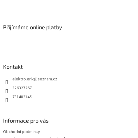
l
Z
á
á
d
p
a
a
Přijímáme online platby
c
t
í
í
p
r
v
k
y
Kontakt
v
ý
elektro.erik
@
seznam.cz
p
i
326327267
s
731482145
u
Informace pro vás
Obchodní podmínky