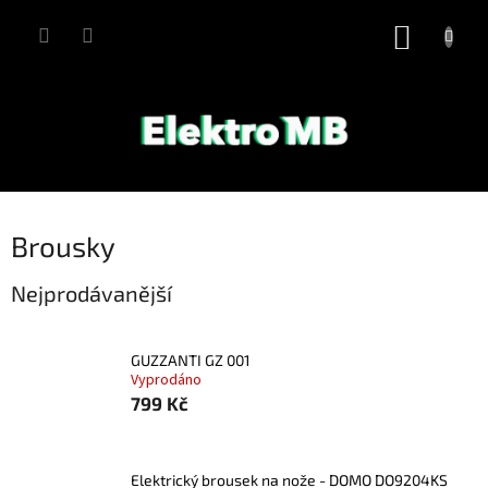
Přejít
na
NÁKUP
obsah
KOŠÍK
Brousky
Nejprodávanější
GUZZANTI GZ 001
Vyprodáno
799 Kč
Elektrický brousek na nože - DOMO DO9204KS