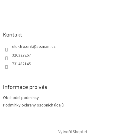
t
í
í
p
r
v
k
y
Kontakt
v
ý
elektro.erik
@
seznam.cz
p
i
326327267
s
731482145
u
Informace pro vás
Obchodní podmínky
Podmínky ochrany osobních údajů
Vytvořil Shoptet