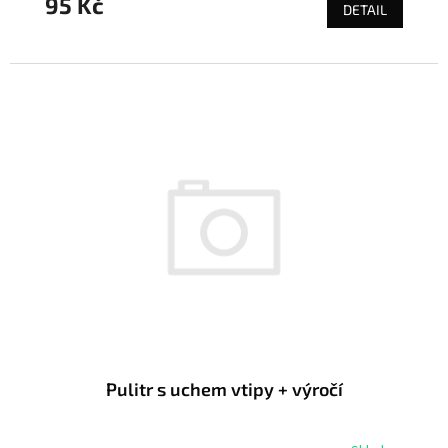
95 Kč
DETAIL
Pulitr s uchem vtipy + výročí