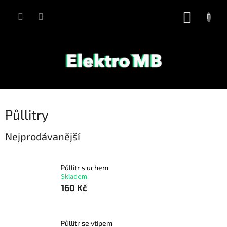
Přejít
na
NÁKUP
obsah
KOŠÍK
Půllitry
Nejprodávanější
Půllitr s uchem
Skladem
160 Kč
Půllitr se vtipem