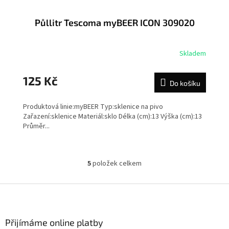
Půllitr Tescoma myBEER ICON 309020
Skladem
125 Kč
Do košíku
Produktová linie:myBEER Typ:sklenice na pivo
Zařazení:sklenice Materiál:sklo Délka (cm):13 Výška (cm):13
Průměr...
5
položek celkem
O
v
l
Z
á
á
d
p
a
a
Přijímáme online platby
c