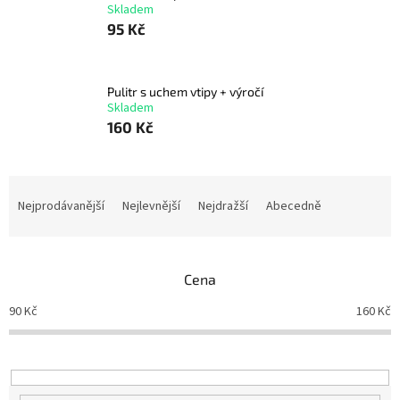
Skladem
95 Kč
Pulitr s uchem vtipy + výročí
Skladem
160 Kč
Ř
a
Nejprodávanější
Nejlevnější
Nejdražší
Abecedně
z
e
n
Cena
í
p
90
Kč
160
Kč
r
o
d
u