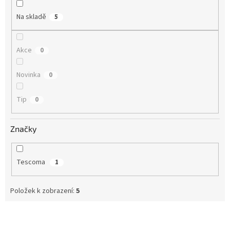
k
t
Na skladě
5
ů
Akce
0
Novinka
0
Tip
0
Značky
Tescoma
1
Položek k zobrazení:
5
V
ý