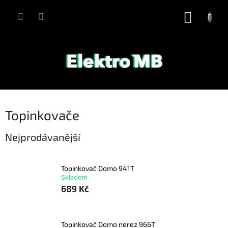
Přejít
na
NÁKUP
obsah
KOŠÍK
Topinkovače
Nejprodávanější
Topinkovač Domo 941T
Skladem
689 Kč
Topinkovač Domo nerez 966T