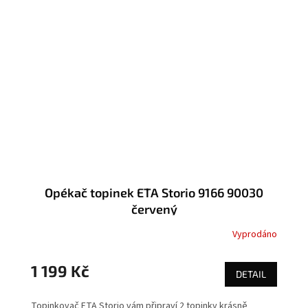
Opékač topinek ETA Storio 9166 90030
červený
Vyprodáno
1 199 Kč
DETAIL
Topinkovač ETA Storio vám připraví 2 topinky krásně