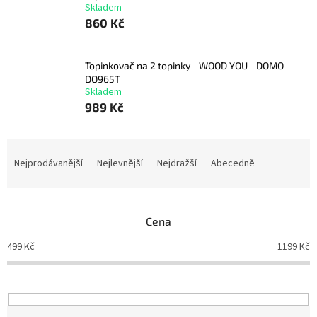
Skladem
860 Kč
Topinkovač na 2 topinky - WOOD YOU - DOMO
DO965T
Skladem
989 Kč
Ř
a
Nejprodávanější
Nejlevnější
Nejdražší
Abecedně
z
e
n
Cena
í
p
499
Kč
1199
Kč
r
o
d
u