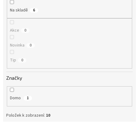
k
t
Na skladě
6
ů
Akce
0
Novinka
0
Tip
0
Značky
Domo
1
Položek k zobrazení:
10
V
ý