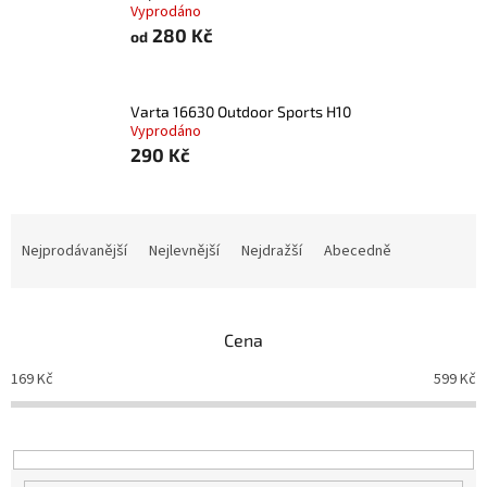
Vyprodáno
280 Kč
od
Varta 16630 Outdoor Sports H10
Vyprodáno
290 Kč
Ř
a
Nejprodávanější
Nejlevnější
Nejdražší
Abecedně
z
e
n
Cena
í
p
169
Kč
599
Kč
r
o
d
u