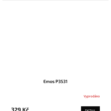
Emos P3531
Vyprodáno
329 Kč
DETAIL