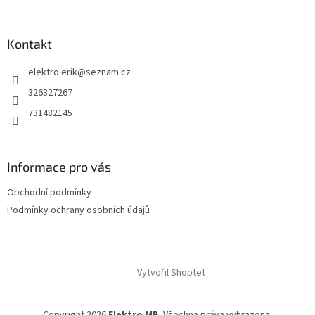
v
k
y
Kontakt
v
ý
elektro.erik
@
seznam.cz
p
i
326327267
s
731482145
u
Informace pro vás
Obchodní podmínky
Podmínky ochrany osobních údajů
Vytvořil Shoptet