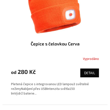
Čepice s čelovkou Cerva
Vyprodáno
280 Kč
od
DETAIL
Pletená čepice s integrovanou LED lampou3 světelné
režimyNabíjení přes USBIntenzita světla150
lmVýdrž baterie...