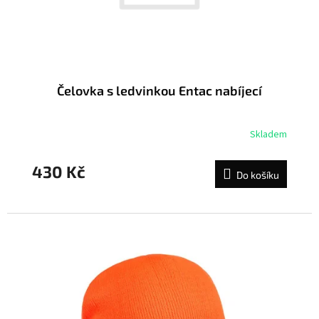
u
k
t
ů
Čelovka s ledvinkou Entac nabíjecí
Skladem
430 Kč
Do košíku