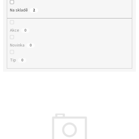
k
t
Na skladě
2
ů
Akce
0
Novinka
0
Tip
0
V
ý
p
i
s
p
r
o
d