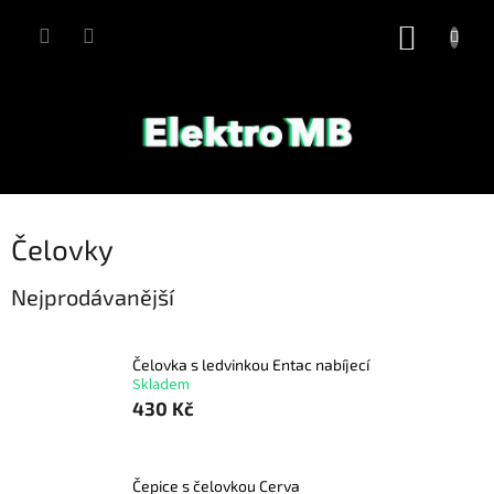
Přejít
na
NÁKUP
obsah
KOŠÍK
Čelovky
Nejprodávanější
Čelovka s ledvinkou Entac nabíjecí
Skladem
430 Kč
Čepice s čelovkou Cerva