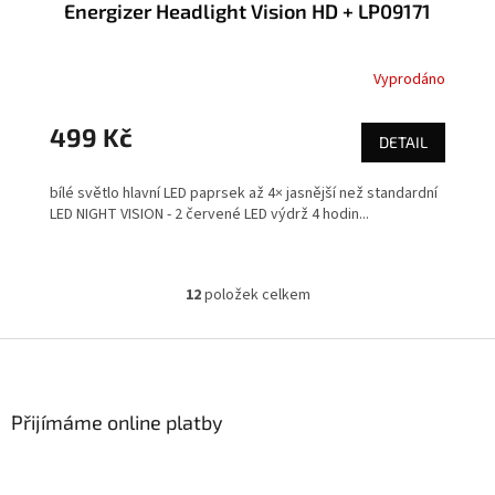
Energizer Headlight Vision HD + LP09171
Vyprodáno
499 Kč
DETAIL
bílé světlo hlavní LED paprsek až 4× jasnější než standardní
LED NIGHT VISION - 2 červené LED výdrž 4 hodin...
12
položek celkem
O
v
l
Z
á
á
d
p
a
a
Přijímáme online platby
c
t
í
í
p
r