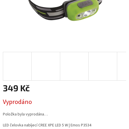
349 Kč
Měrná
Vyprodáno
cena:
Položka byla vyprodána…
LED čelovka nabíjecí CREE XPE LED 5 W | Emos P3534