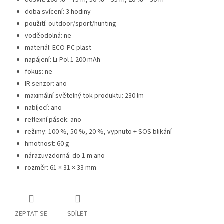
dosvit: 100 % – 75 m, 50 % – 55 m, 20 % – 30 m
doba svícení: 3 hodiny
použití: outdoor/sport/hunting
voděodolná: ne
materiál: ECO-PC plast
napájení: Li-Pol 1 200 mAh
fokus: ne
IR senzor: ano
maximální světelný tok produktu: 230 lm
nabíjecí: ano
reflexní pásek: ano
režimy: 100 %, 50 %, 20 %, vypnuto + SOS blikání
hmotnost: 60 g
nárazuvzdorná: do 1 m ano
rozměr: 61 × 31 × 33 mm
ZEPTAT SE
SDÍLET