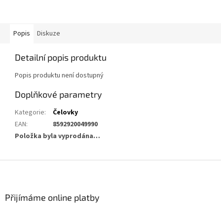
Popis
Diskuze
Detailní popis produktu
Popis produktu není dostupný
Doplňkové parametry
Kategorie
:
Čelovky
EAN
:
8592920049990
Položka byla vyprodána…
Z
á
p
a
Přijímáme online platby
t
í