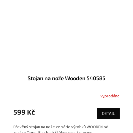
Stojan na nože Wooden 540585
Vyprodáno
599 Kč
DETAIL
Dřevěný stojan na nože ze série výrobků WOODEN od
značky Orion. Plastové štětiny uvnitř stojanu...