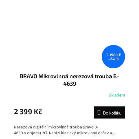
3 198 Kč
–24 %
BRAVO Mikrovlnná nerezová trouba B-
4639
Skladem
2 399 Kč
Do košíku
Nerezová digitální mikrovlnná trouba Bravo B-
4639 o objemu 20l. Nabízí klasický mikrovlnný ohřev a...