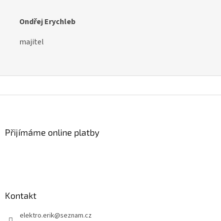
Ondřej Erychleb
majitel
Z
á
p
a
Přijímáme online platby
t
í
Kontakt
elektro.erik
@
seznam.cz