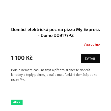
Domácí elektrická pec na pizzu My Express
- Domo DO9177PZ
Vyprodáno
1 100 Kč
DETAIL
Pokud nemáte času nazbyt a přesto si chcete dopřát
lahodný a teplý pokrm, je naše multifunkční domácí pec na
pizzu My...
Akce