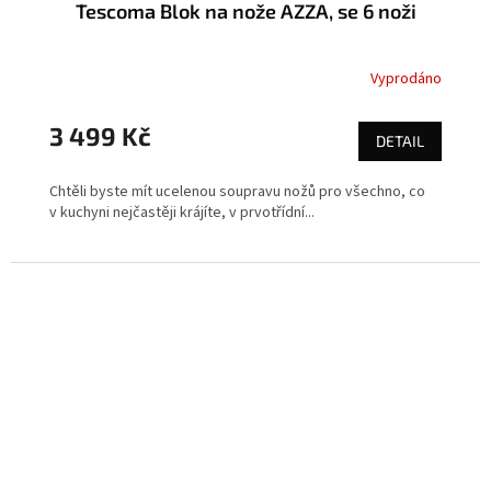
Tescoma Blok na nože AZZA, se 6 noži
Vyprodáno
3 499 Kč
DETAIL
Chtěli byste mít ucelenou soupravu nožů pro všechno, co
v kuchyni nejčastěji krájíte, v prvotřídní...