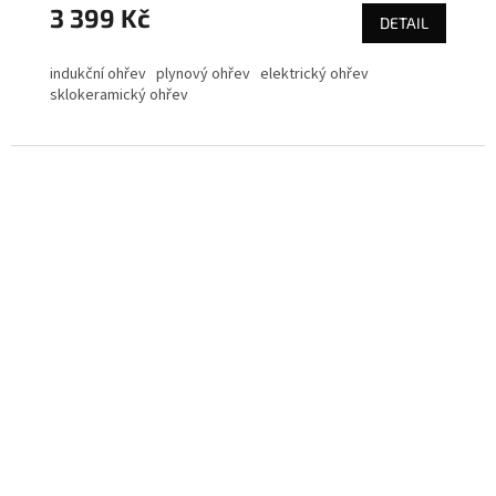
3 399 Kč
DETAIL
indukční ohřev plynový ohřev elektrický ohřev
sklokeramický ohřev