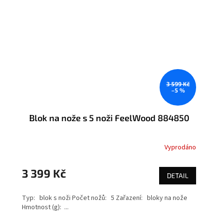
3 599 Kč
–5 %
Blok na nože s 5 noži FeelWood 884850
Vyprodáno
3 399 Kč
DETAIL
Typ: blok s noži Počet nožů: 5 Zařazení: bloky na nože
Hmotnost (g): ...