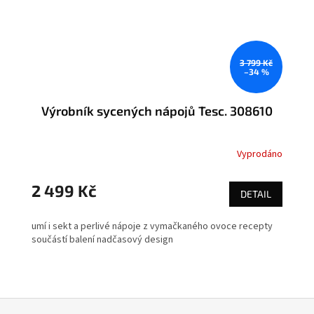
3 799 Kč
–34 %
Výrobník sycených nápojů Tesc. 308610
Vyprodáno
2 499 Kč
DETAIL
umí i sekt a perlivé nápoje z vymačkaného ovoce recepty
součástí balení nadčasový design