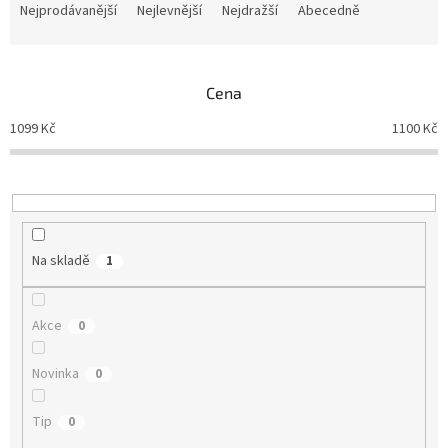
a
Nejprodávanější
Nejlevnější
Nejdražší
Abecedně
z
e
n
Cena
í
p
1099
Kč
1100
Kč
r
o
d
u
k
t
Na skladě
1
ů
Akce
0
Novinka
0
Tip
0