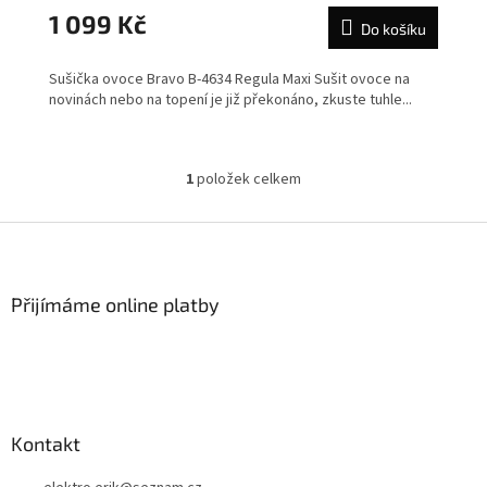
1 099 Kč
Do košíku
Sušička ovoce Bravo B-4634 Regula Maxi Sušit ovoce na
novinách nebo na topení je již překonáno, zkuste tuhle...
1
položek celkem
O
v
l
Z
á
á
d
p
a
a
Přijímáme online platby
c
t
í
í
p
r
v
k
y
Kontakt
v
ý