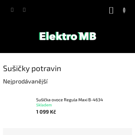
Přejít
na
NÁKUP
obsah
KOŠÍK
Sušičky potravin
Nejprodávanější
Sušička ovoce Regula Maxi B-4634
Skladem
1 099 Kč
Ř