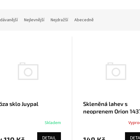
dávanější
Nejlevnější
Nejdražší
Abecedně
óza sklo Juypal
Skleněná lahev s
neoprenem Orion 143
Skladem
Vypro
DETAIL
DETA
110 Kč
149 Kč