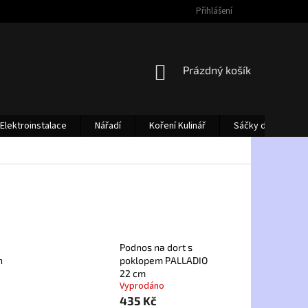
Přihlášení
NÁKUPNÍ
Prázdný košík
KOŠÍK
Elektroinstalace
Nářadí
Koření Kulinář
Sáčky do vysava
Podnos na dort s
n
poklopem PALLADIO
22 cm
Vyprodáno
435 Kč