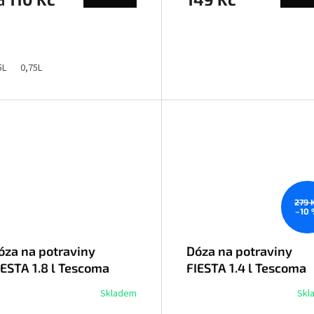
d
5L
0,75L
279 
–10
óza na potraviny
Dóza na potraviny
IESTA 1.8 l Tescoma
FIESTA 1.4 l Tescoma
94626
894624
Skladem
Skl