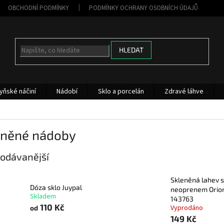
OBCHODNÍ PODMÍNKY
PODMÍNKY OCHRANY OSOBNÍCH ÚDAJŮ
HLEDAT
yňské náčiní
Nádobí
Sklo a porcelán
Zdravé láhve
eněné nádoby
odávanější
Skleněná lahev s
Dóza sklo Juypal
neoprenem Orio
Skladem
143763
110 Kč
Vyprodáno
od
149 Kč