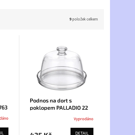
9
položek celkem
Podnos na dort s
763
poklopem PALLADIO 22
cm
dáno
Vyprodáno
IL
DETAIL