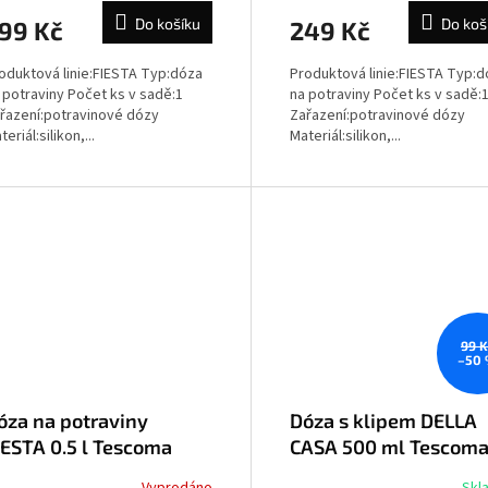
Do košíku
Do koš
99 Kč
249 Kč
oduktová linie:FIESTA Typ:dóza
Produktová linie:FIESTA Typ:
 potraviny Počet ks v sadě:1
na potraviny Počet ks v sadě:
řazení:potravinové dózy
Zařazení:potravinové dózy
teriál:silikon,...
Materiál:silikon,...
99 K
–50
óza na potraviny
Dóza s klipem DELLA
IESTA 0.5 l Tescoma
CASA 500 ml Tescom
94620
894910
Vyprodáno
Skl