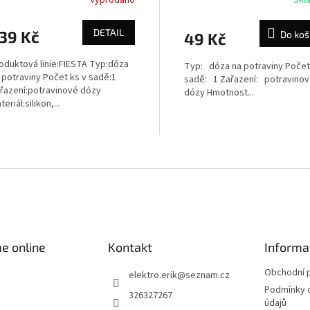
DETAIL
39 Kč
Do koš
49 Kč
oduktová linie:FIESTA Typ:dóza
Typ: dóza na potraviny Počet
 potraviny Počet ks v sadě:1
sadě: 1 Zařazení: potravino
řazení:potravinové dózy
dózy Hmotnost...
teriál:silikon,...
O
v
l
á
d
a
c
í
e online
Kontakt
Informa
p
r
Obchodní 
elektro.erik
@
seznam.cz
v
Podmínky 
326327267
k
údajů