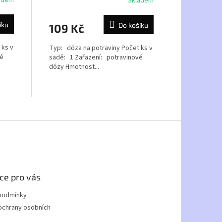
Skladem
íku
Do košíku
109 Kč
 ks v
Typ: dóza na potraviny Počet ks v
vé
sadě: 1 Zařazení: potravinové
dózy Hmotnost...
ce pro vás
podmínky
ochrany osobních