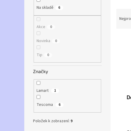
a
Na skladě
6
Ř
n
a
e
Nejpro
z
l
Akce
0
e
V
n
Novinka
0
ý
í
p
p
Tip
0
i
r
s
o
p
d
Značky
r
u
o
k
d
t
Lamart
1
u
ů
D
k
Tescoma
6
t
ů
Položek k zobrazení:
9