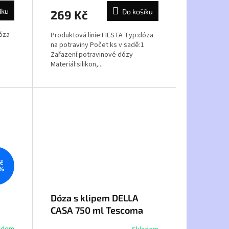
íku
Do košíku
269 Kč
dóza
Produktová linie:FIESTA Typ:dóza
1
na potraviny Počet ks v sadě:1
Zařazení:potravinové dózy
Materiál:silikon,...
č
 %
Dóza s klipem DELLA
a
CASA 750 ml Tescoma
894912
adem