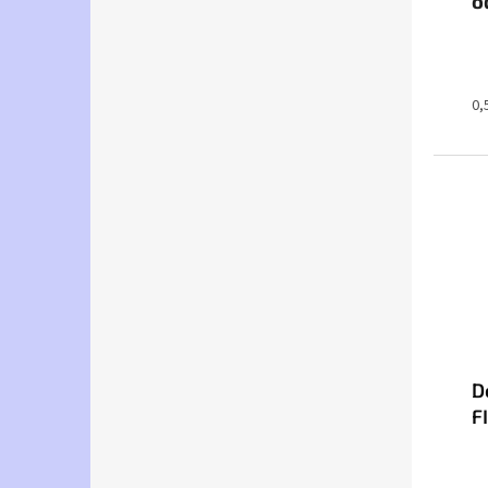
o
0,
D
F
8