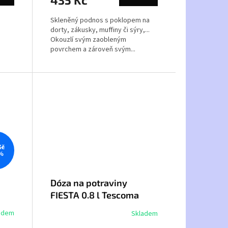
435 Kč
Skleněný podnos s poklopem na
dorty, zákusky, muffiny či sýry,...
Okouzlí svým zaobleným
povrchem a zároveň svým...
Kč
 %
Dóza na potraviny
FIESTA 0.8 l Tescoma
894622
adem
Skladem