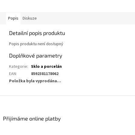
Popis
Diskuze
Detailní popis produktu
Popis produktu není dostupný
Doplňkové parametry
Kategorie
:
Sklo a porcelán
EAN
:
8592381178062
Položka byla vyprodána…
Z
á
p
a
Přijímáme online platby
t
í