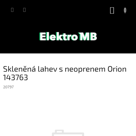
Přejít
na
NÁKUP
obsah
KOŠÍK
Skleněná lahev s neoprenem Orion
143763
20797