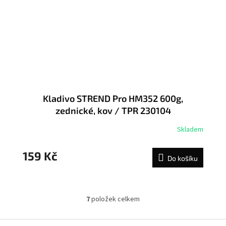
Kladivo STREND Pro HM352 600g,
zednické, kov / TPR 230104
Skladem
159 Kč
Do košíku
7
položek celkem
O
v
l
Z