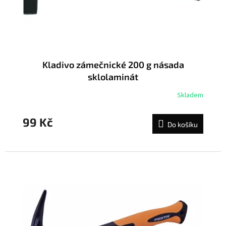
u
k
t
ů
Kladivo zámečnické 200 g násada
sklolaminát
Skladem
99 Kč
Do košíku