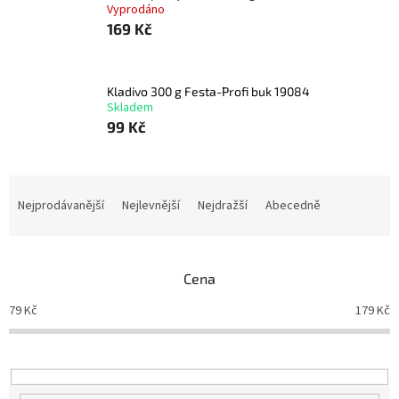
Vyprodáno
169 Kč
Kladivo 300 g Festa-Profi buk 19084
Skladem
99 Kč
Ř
a
Nejprodávanější
Nejlevnější
Nejdražší
Abecedně
z
e
n
Cena
í
p
79
Kč
179
Kč
r
o
d
u