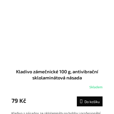
Kladivo zámečnické 100 g, antivibrační
sklolaminátová násada
Skladem
79 Kč
Do košíku
Kladivo s násadou ze sklolaminátu na hobby i profesionální