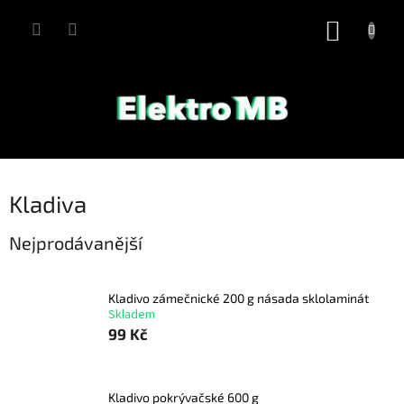
Přejít
na
NÁKUP
obsah
KOŠÍK
Kladiva
Nejprodávanější
Kladivo zámečnické 200 g násada sklolaminát
Skladem
99 Kč
Kladivo pokrývačské 600 g