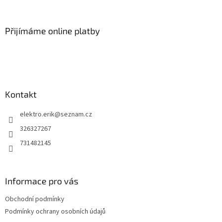
á
á
d
p
a
a
Přijímáme online platby
c
t
í
í
p
r
v
k
y
Kontakt
v
ý
elektro.erik
@
seznam.cz
p
i
326327267
s
731482145
u
Informace pro vás
Obchodní podmínky
Podmínky ochrany osobních údajů