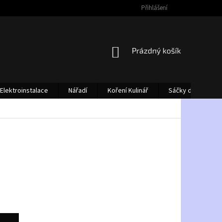
Přihlášení
NÁKUPNÍ
Prázdný košík
KOŠÍK
Elektroinstalace
Nářadí
Koření Kulinář
Sáčky do vysava