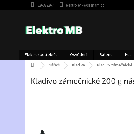
Přejít
326327267
elektro.erik@seznam.cz
na
obsah
Elektrospotřebiče
Osvětlení
Baterie
Kuch
Domů
Nářadí
Kladiva
Kladivo zámečnické 
Kladivo zámečnické 200 g ná