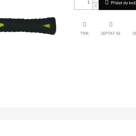
Přidat do koš
TISK
ZEPTAT SE
S