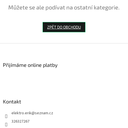
Můžete se ale podívat na ostatní kategorie.
ZPĚT DO OBCHODU
Z
á
p
a
Přijímáme online platby
t
í
Kontakt
elektro.erik
@
seznam.cz
326327267