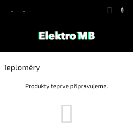
Přejít
na
NÁKUP
obsah
KOŠÍK
Teploměry
Produkty teprve připravujeme.