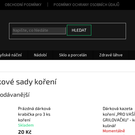
OBCHODNÍ PODMÍNKY
PODMÍNKY OCHRANY OSOBNÍCH ÚDAJŮ
HLEDAT
yňské náčiní
Nádobí
Sklo a porcelán
Zdravé láhve
ové sady koření
odávanější
Prázdná dárková
Dárková kazeta
krabička pro 3 ks
koření „PRO VAŠÍ
koření
GRILOVAČKU“ - k
Skladem
kulinář
Momentálně
20 Kč