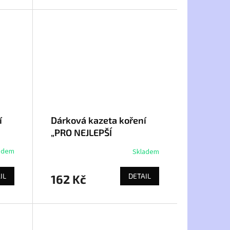
í
Dárková kazeta koření
„PRO NEJLEPŠÍ
KUCHAŘKU“ - koření
adem
Skladem
kulinář
IL
DETAIL
162 Kč