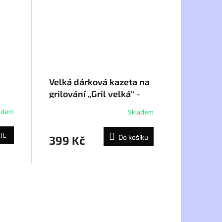
Velká dárková kazeta na
grilování „Gril velká“ -
koření kulinář
adem
Skladem
IL
Do košíku
399 Kč