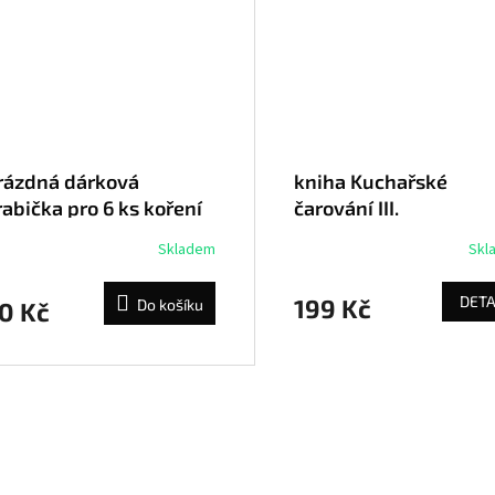
rázdná dárková
kniha Kuchařské
rabička pro 6 ks koření
čarování III.
Skladem
Skl
DETA
199 Kč
Do košíku
0 Kč