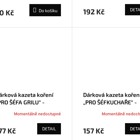
DETA
192 Kč
Do košíku
0 Kč
árková kazeta koření
Dárková kazeta kořen
PRO ŠÉFA GRILU“ -
„PRO ŠÉFKUCHAŘE“ -
oření kulinář
koření kulinář
Momentálně nedostupné
Momentálně nedost
DETAIL
DETA
77 Kč
157 Kč