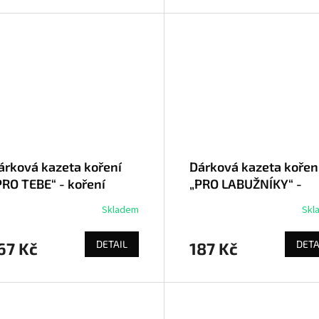
árková kazeta koření
Dárková kazeta kořen
PRO TEBE“ - koření
„PRO LABUŽNÍKY“ -
ulinář
koření kulinář
Skladem
Skl
DETAIL
DETA
67 Kč
187 Kč