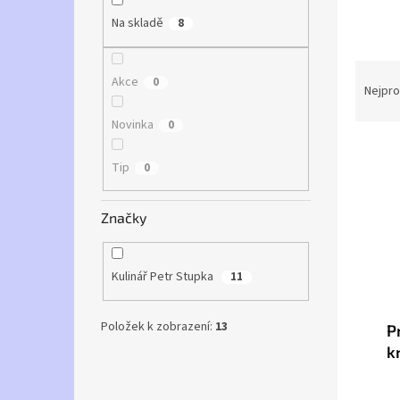
a
Na skladě
8
n
e
Ř
l
Akce
0
a
Nejpro
z
Novinka
0
e
V
n
ý
í
Tip
0
p
p
i
r
Značky
s
o
p
d
r
u
Kulinář Petr Stupka
11
o
k
d
t
u
ů
Položek k zobrazení:
13
P
k
k
t
ů