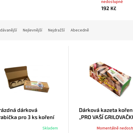
nedostupné
192 Kč
dávanější
Nejlevnější
Nejdražší
Abecedně
rázdná dárková
Dárková kazeta kořen
rabička pro 3 ks koření
„PRO VAŠÍ GRILOVAČKU
koření kulinář
Skladem
Momentálně nedost