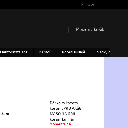
Přihlášení
NÁKUPNÍ
Prázdný košík
KOŠÍK
Elektroinstalace
Nářadí
Koření Kulinář
Sáčky do vysava
Dárková kazeta
koření „PRO VAŠE
oření
MASO NA GRIL“ -
koření kulinář
Momentálně