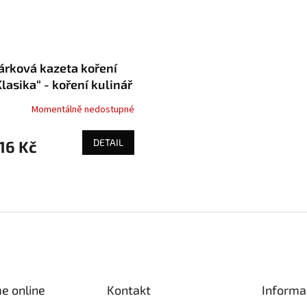
árková kazeta koření
Klasika“ - koření kulinář
Momentálně nedostupné
DETAIL
16 Kč
O
v
l
á
d
a
c
í
e online
Kontakt
Informa
p