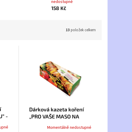
nedostupné
158 Kč
13
položek celkem
í
Dárková kazeta koření
“ -
„PRO VAŠE MASO NA
GRIL“ - koření kulinář
upné
Momentálně nedostupné