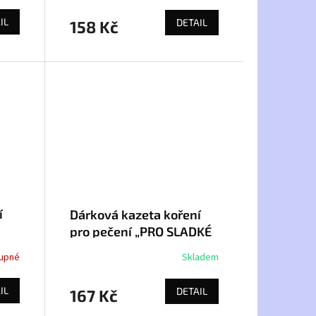
IL
DETAIL
158 Kč
í
Dárková kazeta koření
pro pečení „PRO SLADKÉ
KOUZLA“
upné
Skladem
IL
DETAIL
167 Kč