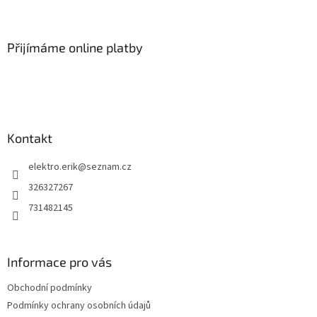
Z
á
p
a
Přijímáme online platby
t
í
Kontakt
elektro.erik
@
seznam.cz
326327267
731482145
Informace pro vás
Obchodní podmínky
Podmínky ochrany osobních údajů