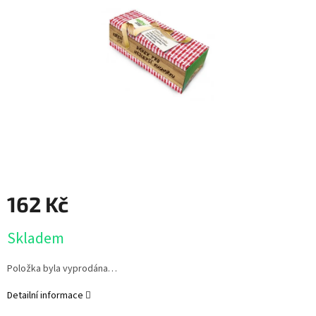
162 Kč
Měrná
Skladem
cena:
Položka byla vyprodána…
Detailní informace