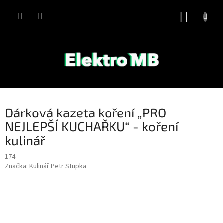
Přejít
na
NÁKUP
obsah
KOŠÍK
Dárková kazeta koření „PRO
NEJLEPŠÍ KUCHAŘKU“ - koření
kulinář
174-
Značka:
Kulinář Petr Stupka