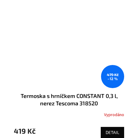
479 Kč
–12 %
Termoska s hrníčkem CONSTANT 0,3 l,
nerez Tescoma 318520
Vyprodáno
419 Kč
DETAIL