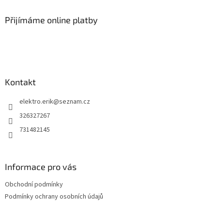
n
í
p
í
p
a
Přijímáme online platby
r
t
v
í
k
y
v
ý
p
Kontakt
i
s
elektro.erik
@
seznam.cz
u
326327267
731482145
Informace pro vás
Obchodní podmínky
Podmínky ochrany osobních údajů