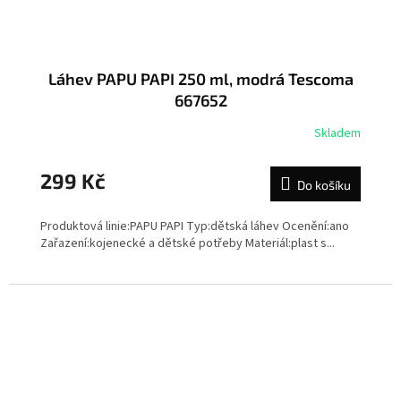
Láhev PAPU PAPI 250 ml, modrá Tescoma
667652
Skladem
299 Kč
Do košíku
Produktová linie:PAPU PAPI Typ:dětská láhev Ocenění:ano
Zařazení:kojenecké a dětské potřeby Materiál:plast s...