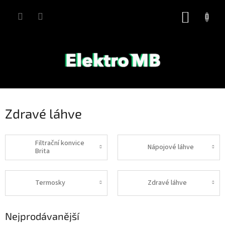
Přejít
na
NÁKUP
obsah
KOŠÍK
Zdravé láhve
Filtrační konvice
Nápojové láhve
Brita
Termosky
Zdravé láhve
Nejprodávanější