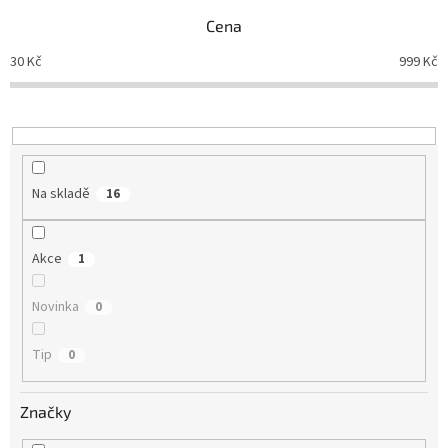
n
Cena
í
p
30
Kč
999
Kč
r
o
d
u
k
t
Na skladě
16
ů
Akce
1
Novinka
0
Tip
0
Značky