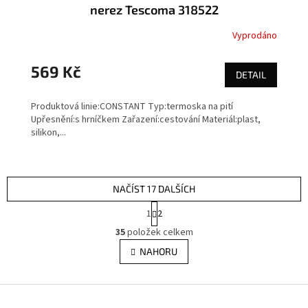
nerez Tescoma 318522
Vyprodáno
569 Kč
DETAIL
Produktová linie:CONSTANT Typ:termoska na pití
Upřesnění:s hrníčkem Zařazení:cestování Materiál:plast,
silikon,...
NAČÍST 17 DALŠÍCH
S
1
2
t
O
r
35
položek celkem
v
á
l
NAHORU
n
á
k
d
o
v
Z
a
á
c
á