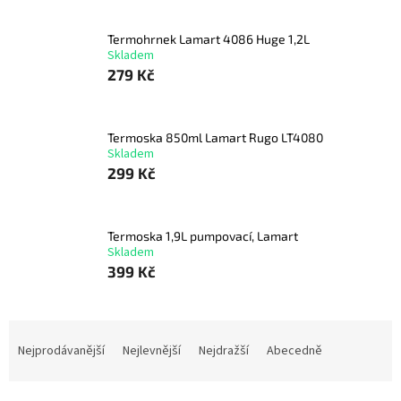
Termohrnek Lamart 4086 Huge 1,2L
Skladem
279 Kč
Termoska 850ml Lamart Rugo LT4080
Skladem
299 Kč
Termoska 1,9L pumpovací, Lamart
Skladem
399 Kč
Ř
a
Nejprodávanější
Nejlevnější
Nejdražší
Abecedně
z
e