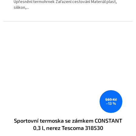
Upřesnění:termohrnek Zařazení:cestování Materiál:plast,
silikon,...
569 Kč
–13 %
Sportovní termoska se zámkem CONSTANT
0,3 l, nerez Tescoma 318530