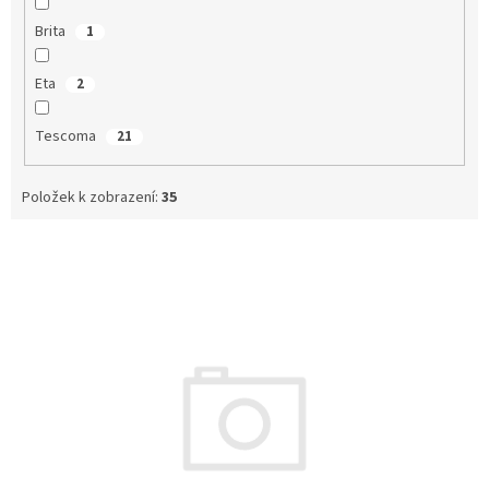
Brita
1
Eta
2
Tescoma
21
Položek k zobrazení:
35
V
ý
p
i
s
p
r
o
d
u