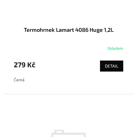
k
t
ů
Termohrnek Lamart 4086 Huge 1,2L
Skladem
279 Kč
DETAIL
Černá