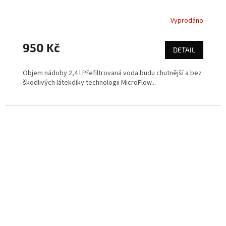
Vyprodáno
950 Kč
DETAIL
Objem nádoby 2,4 l Přefiltrovaná voda budu chutnější a bez
škodlivých látekdíky technologii MicroFlow...