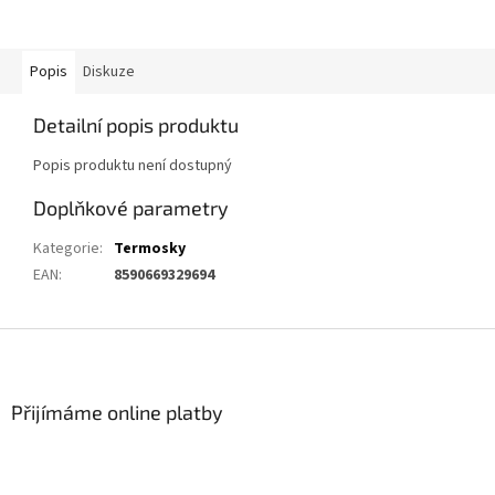
Popis
Diskuze
Detailní popis produktu
Popis produktu není dostupný
Doplňkové parametry
Kategorie
:
Termosky
EAN
:
8590669329694
Z
á
p
a
Přijímáme online platby
t
í