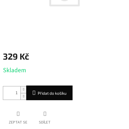
329 Kč
Měrná
Skladem
cena:
Přidat do košíku
ZEPTAT SE
SDÍLET