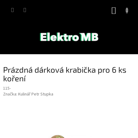
Přejít
na
NÁKUP
obsah
KOŠÍK
Prázdná dárková krabička pro 6 ks
koření
115-
Značka:
Kulinář Petr Stupka