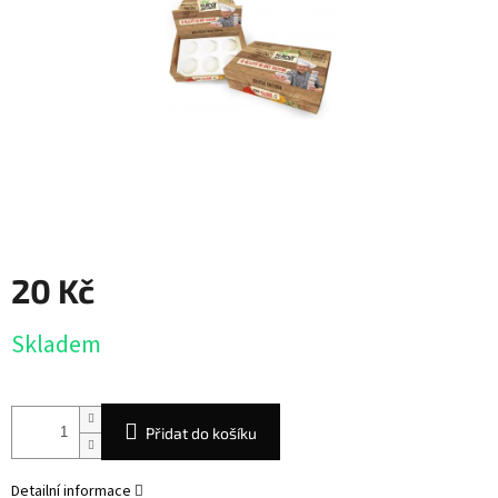
20 Kč
Měrná
Skladem
cena:
Přidat do košíku
Detailní informace