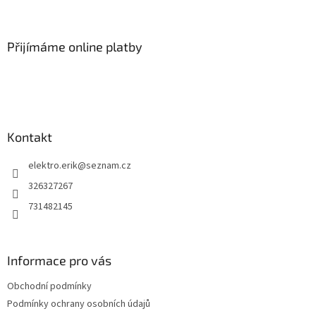
Z
á
p
a
Přijímáme online platby
t
í
Kontakt
elektro.erik
@
seznam.cz
326327267
731482145
Informace pro vás
Obchodní podmínky
Podmínky ochrany osobních údajů