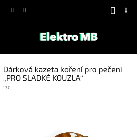
Přejít
na
NÁKUP
obsah
KOŠÍK
Dárková kazeta koření pro pečení
„PRO SLADKÉ KOUZLA“
177-