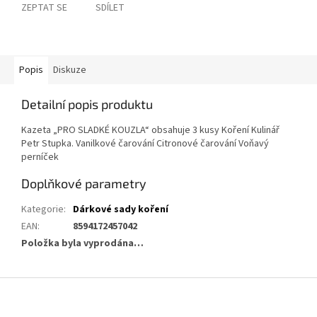
ZEPTAT SE
SDÍLET
Popis
Diskuze
Detailní popis produktu
Kazeta „PRO SLADKÉ KOUZLA“ obsahuje 3 kusy Koření Kulinář
Petr Stupka. Vanilkové čarování Citronové čarování Voňavý
perníček
Doplňkové parametry
Kategorie
:
Dárkové sady koření
EAN
:
8594172457042
Položka byla vyprodána…
Z
á
p