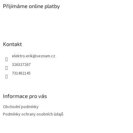
a
Přijímáme online platby
t
í
Kontakt
elektro.erik
@
seznam.cz
326327267
731482145
Informace pro vás
Obchodní podmínky
Podmínky ochrany osobních údajů