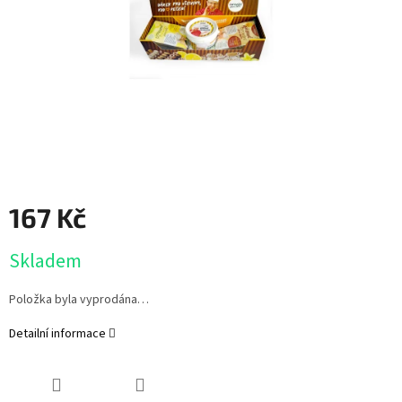
167 Kč
Měrná
Skladem
cena:
Položka byla vyprodána…
Detailní informace