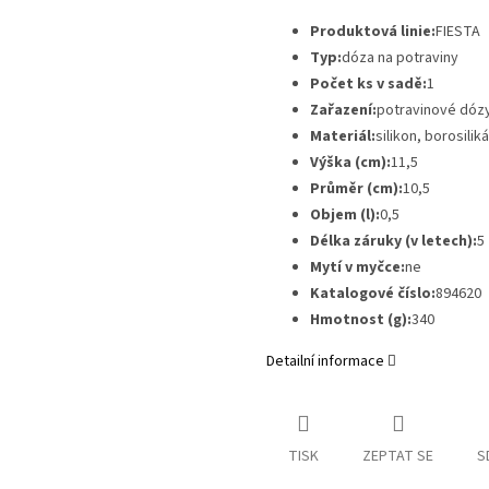
Produktová linie:
FIESTA
Typ:
dóza na potraviny
Počet ks v sadě:
1
Zařazení:
potravinové dóz
Materiál:
silikon, borosil
Výška (cm):
11,5
Průměr (cm):
10,5
Objem (l):
0,5
Délka záruky (v letech):
5
Mytí v myčce:
ne
Katalogové číslo:
894620
Hmotnost (g):
340
Detailní informace
TISK
ZEPTAT SE
S