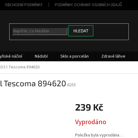
OBCHODNÍ PODMÍNKY
PODMÍNKY OCHRANY OSOBNÍCH ÚDAJŮ
HLEDAT
yňské náčiní
Nádobí
Sklo a porcelán
Zdravé láhve
 0.5 l Tescoma 894620
5 l Tescoma 894620
6255
239 Kč
Měrná
Vyprodáno
cena:
Položka byla vyprodána…