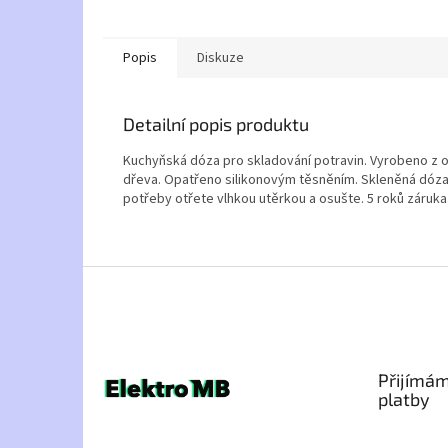
Popis
Diskuze
Detailní popis produktu
Kuchyňská dóza pro skladování potravin. Vyrobeno z 
dřeva. Opatřeno silikonovým těsněním. Skleněná dóza
potřeby otřete vlhkou utěrkou a osušte. 5 roků záruka
Z
á
p
a
t
Přijímám
í
platby