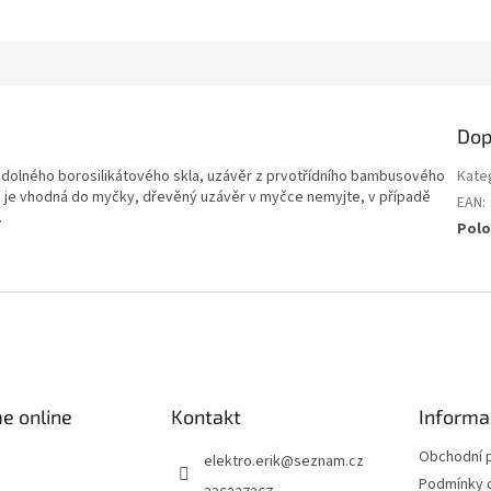
Dop
odolného borosilikátového skla, uzávěr z prvotřídního bambusového
Kate
 je vhodná do myčky, dřevěný uzávěr v myčce nemyjte, v případě
EAN
:
.
Polo
e online
Kontakt
Informa
Obchodní 
elektro.erik
@
seznam.cz
Podmínky 