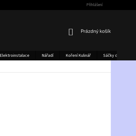
Přihlášení
NÁKUPNÍ
Prázdný košík
KOŠÍK
Elektroinstalace
Nářadí
Koření Kulinář
Sáčky do vysava