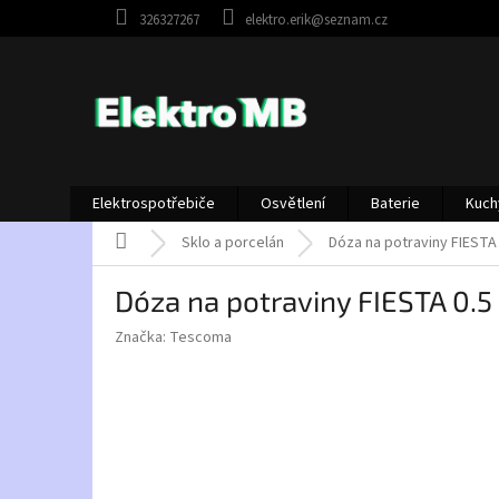
Přejít
326327267
elektro.erik@seznam.cz
na
obsah
Elektrospotřebiče
Osvětlení
Baterie
Kuch
Domů
Sklo a porcelán
Dóza na potraviny FIESTA
Dóza na potraviny FIESTA 0.
Značka:
Tescoma