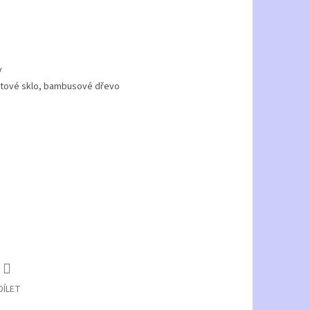
y
ikátové sklo, bambusové dřevo
DÍLET