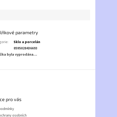
lňkové parametry
gorie
:
Sklo a porcelán
8595028436693
žka byla vyprodána…
ce pro vás
podmínky
ochrany osobních