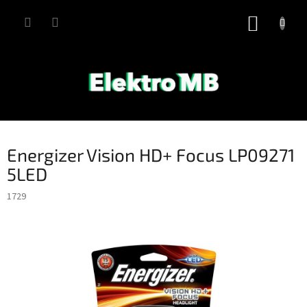
Přejít
na
NÁKUP
obsah
KOŠÍK
Energizer Vision HD+ Focus LP09271
5LED
1729