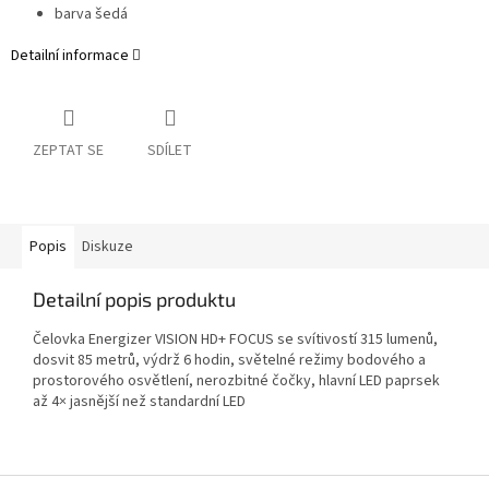
barva šedá
Detailní informace
ZEPTAT SE
SDÍLET
Popis
Diskuze
Detailní popis produktu
Čelovka Energizer VISION HD+ FOCUS se svítivostí 315 lumenů,
dosvit 85 metrů, výdrž 6 hodin, světelné režimy bodového a
prostorového osvětlení, nerozbitné čočky, hlavní LED paprsek
až 4× jasnější než standardní LED
Z