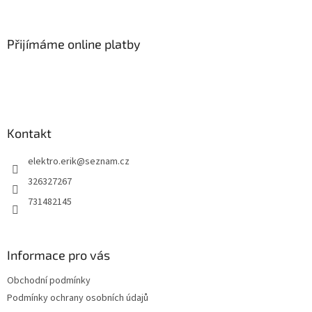
á
p
a
Přijímáme online platby
t
í
Kontakt
elektro.erik
@
seznam.cz
326327267
731482145
Informace pro vás
Obchodní podmínky
Podmínky ochrany osobních údajů