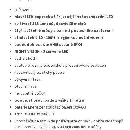
bílé světlo
hlavní LED paprsek až 4× jasnější než standardní LED
svítivost 315 lumenů, dosvit 85
metrů
čtyři světelné módy s pamětí posledního nastavení
stmívatelná 10 - 100% (s výjimkou noční vidění)
voděodolnost dle ANSI stupně IPX4
NIGHT VISION - 2 červené LED
výdrž 6 hodin
světelné režimy bodového a prostorového osvětlení
nastavitelný elastický pásek
výkyvná hlava
otočná hlava
nerozbitné čočky
odolnost proti pádu z výšky
1 metru
baterie Energizer součástí balení (3xAAA)
zdroj světla 3× bílá LED
vhodná všude tam, kde potřebujete opravdu dobře vidět např.
horolezectví, cyklistika, skialpinismus nebo běžky