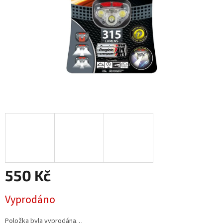
550 Kč
Měrná
Vyprodáno
cena:
Položka byla vyprodána…