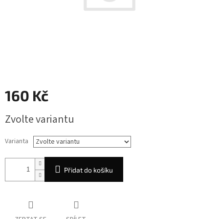
160 Kč
Měrná
Zvolte variantu
cena:
Varianta
Přidat do košíku