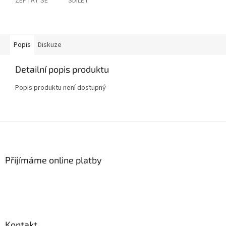
ZEPTAT SE
SDÍLET
Popis
Diskuze
Detailní popis produktu
Popis produktu není dostupný
Z
á
p
a
Přijímáme online platby
t
í
Kontakt