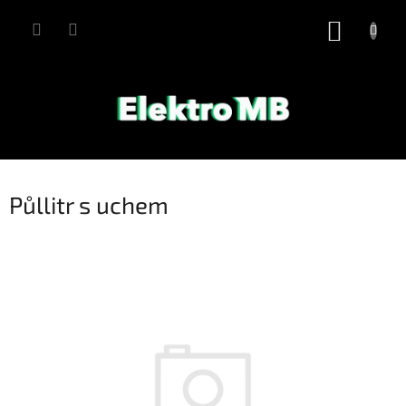
Přejít
na
NÁKUP
obsah
KOŠÍK
Půllitr s uchem