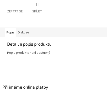
ZEPTAT SE
SDÍLET
Popis
Diskuze
Detailní popis produktu
Popis produktu není dostupný
Z
á
p
a
Přijímáme online platby
t
í