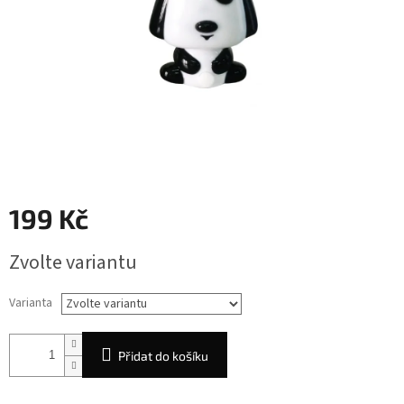
199 Kč
Měrná
Zvolte variantu
cena:
Varianta
Přidat do košíku