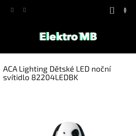
Přejít
na
NÁKUP
obsah
KOŠÍK
ACA Lighting Dětské LED noční
svítidlo 82204LEDBK