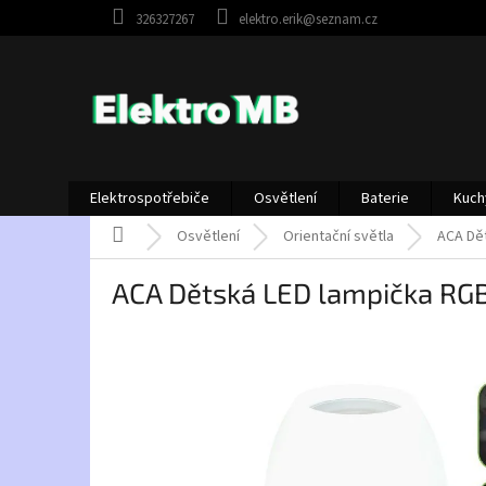
Přejít
326327267
elektro.erik@seznam.cz
na
obsah
Elektrospotřebiče
Osvětlení
Baterie
Kuch
Domů
Osvětlení
Orientační světla
ACA Dět
ACA Dětská LED lampička RGB