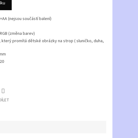
íku
3×AA (nejsou součástí balení)
 + RGB (změna barev)
 který promítá dětské obrázky na strop ( sluničko, duha,
00mm
P20
DÍLET