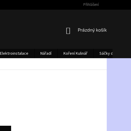
Přihlášení
NÁKUPNÍ
Prázdný košík
KOŠÍK
Elektroinstalace
Nářadí
Koření Kulinář
Sáčky do vysava