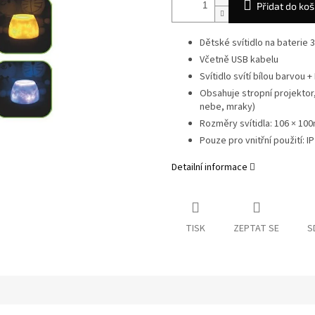
Přidat do koš
Dětské svítidlo na baterie 
Včetně USB kabelu
Svítidlo svítí bílou barvou
Obsahuje stropní projektor,
nebe, mraky)
Rozměry svítidla: 106 × 1
Pouze pro vnitřní použití: I
Detailní informace
TISK
ZEPTAT SE
S