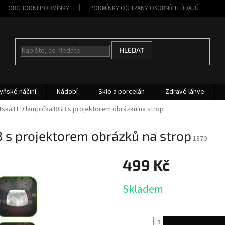
OBCHODNÍ PODMÍNKY
PODMÍNKY OCHRANY OSOBNÍCH ÚDAJŮ
HLEDAT
yňské náčiní
Nádobí
Sklo a porcelán
Zdravé láhve
ská LED lampička RGB s projektorem obrázků na strop
 s projektorem obrázků na strop
1870
499 Kč
Měrná
Skladem
cena: