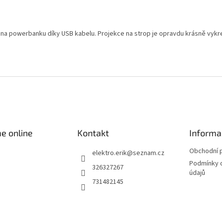
 na powerbanku díky USB kabelu. Projekce na strop je opravdu krásně vykre
e online
Kontakt
Informa
Obchodní 
elektro.erik
@
seznam.cz
Podmínky 
326327267
údajů
731482145