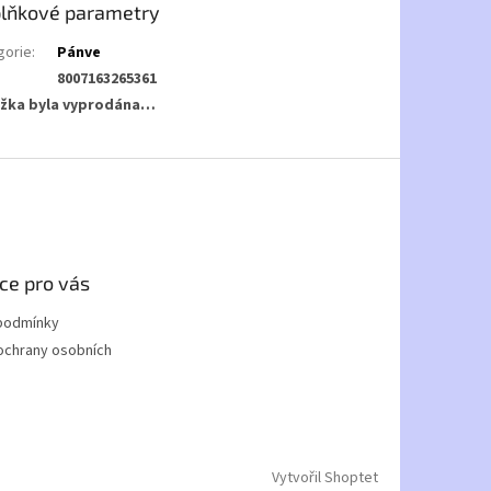
lňkové parametry
gorie
:
Pánve
8007163265361
žka byla vyprodána…
ce pro vás
podmínky
ochrany osobních
Vytvořil Shoptet