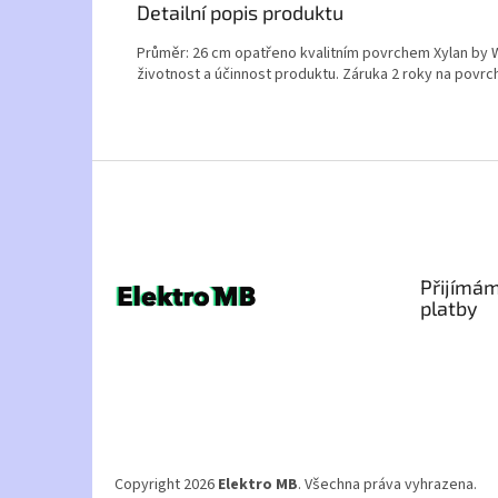
Detailní popis produktu
Průměr: 26 cm opatřeno kvalitním povrchem Xylan by Whi
životnost a účinnost produktu. Záruka 2 roky na povrch
Z
á
p
a
t
Přijímám
í
platby
Copyright 2026
Elektro MB
. Všechna práva vyhrazena.