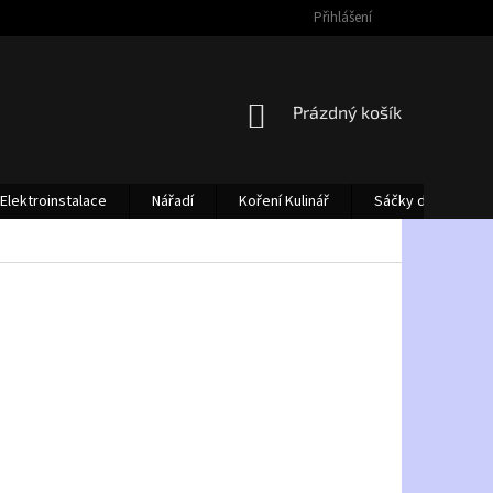
Přihlášení
NÁKUPNÍ
Prázdný košík
KOŠÍK
Elektroinstalace
Nářadí
Koření Kulinář
Sáčky do vysava