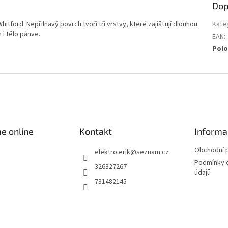
Dop
tford. Nepřilnavý povrch tvoří tři vrstvy, které zajišťují dlouhou
Kate
 i tělo pánve.
EAN
:
Polo
e online
Kontakt
Informa
Obchodní 
elektro.erik
@
seznam.cz
Podmínky 
326327267
údajů
731482145