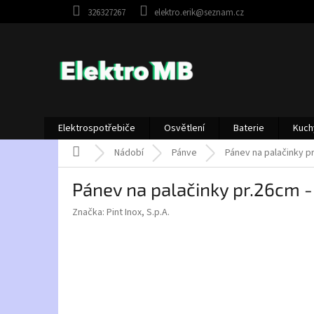
Přejít
326327267
elektro.erik@seznam.cz
na
obsah
Elektrospotřebiče
Osvětlení
Baterie
Kuch
Domů
Nádobí
Pánve
Pánev na palačinky 
Pánev na palačinky pr.26cm
Značka:
Pint Inox, S.p.A.