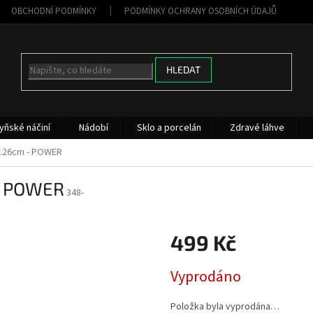
OBCHODNÍ PODMÍNKY
PODMÍNKY OCHRANY OSOBNÍCH ÚDAJŮ
HLEDAT
yňské náčiní
Nádobí
Sklo a porcelán
Zdravé láhve
pr.26cm - POWER
 - POWER
348-
499 Kč
Měrná
Vyprodáno
cena:
Položka byla vyprodána…