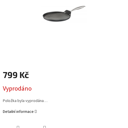
799 Kč
Měrná
Vyprodáno
cena:
Položka byla vyprodána…
Detailní informace