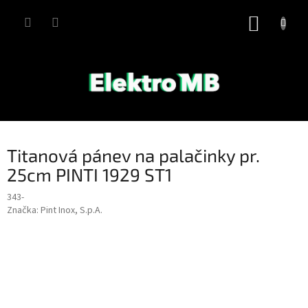
Přejít
na
NÁKUP
obsah
KOŠÍK
Titanová pánev na palačinky pr.
25cm PINTI 1929 ST1
343-
Značka:
Pint Inox, S.p.A.