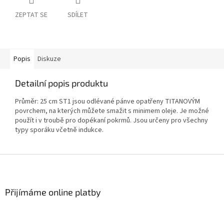
ZEPTAT SE
SDÍLET
Popis
Diskuze
Detailní popis produktu
Průměr: 25 cm ST1 jsou odlévané pánve opatřeny TITANOVÝM
povrchem, na kterých můžete smažit s minimem oleje. Je možné
použít i v troubě pro dopékaní pokrmů. Jsou určeny pro všechny
typy sporáku včetně indukce.
Z
á
p
a
Přijímáme online platby
t
í