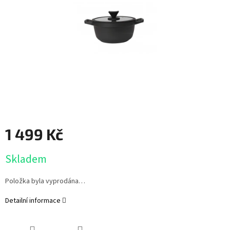
1 499 Kč
Měrná
Skladem
cena:
Položka byla vyprodána…
Detailní informace