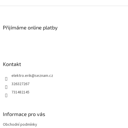
Z
á
p
a
Přijímáme online platby
t
í
Kontakt
elektro.erik
@
seznam.cz
326327267
731482145
Informace pro vás
Obchodní podmínky