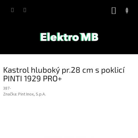
Přejít
na
NÁKUP
obsah
KOŠÍK
Kastrol hluboký pr.28 cm s poklicí
PINTI 1929 PRO+
387-
Značka:
Pint Inox, S.p.A.