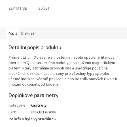
ZEPTAT SE
SDÍLET
Popis
Diskuze
Detailní popis produktu
Průměr: 28 cm Odlévané silnostěnné nádobí opatřené titanovým
povrchem Quantanium. Dno nádoby je vyztuženo magnetickým
plátem, který zabraňuje prohnutí dna a umožňuje použít na
indukčních deskách. Jsou určeny pro všechny typy sporáku
včetně indukce. Včetně poklice Baleno bez silikonových rukojetí.
(možno dokoupit pod kódem..)
Doplňkové parametry
Kategorie
:
Kastroly
EAN
:
8007163267006
Položka byla vyprodána…