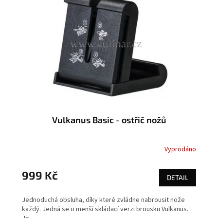
s
o
p
d
r
u
o
k
d
t
u
ů
k
t
ů
Vulkanus Basic - ostřič nožů
Vyprodáno
999 Kč
DETAIL
Jednoduchá obsluha, díky které zvládne nabrousit nože
každý. Jedná se o menší skládací verzi brousku Vulkanus.