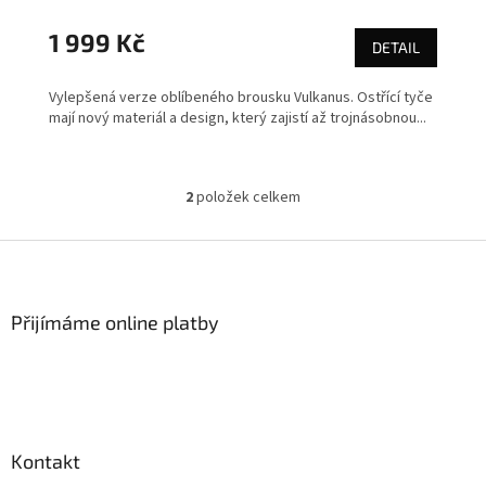
1 999 Kč
DETAIL
Vylepšená verze oblíbeného brousku Vulkanus. Ostřící tyče
mají nový materiál a design, který zajistí až trojnásobnou...
2
položek celkem
O
v
l
Z
á
á
d
p
a
a
Přijímáme online platby
c
t
í
í
p
r
v
k
y
Kontakt
v