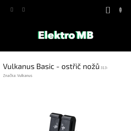
Přejít
na
NÁKUP
obsah
KOŠÍK
Vulkanus Basic - ostřič nožů
313-
Značka:
Vulkanus