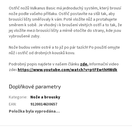
Ostřič nožů Vulkanus Basic má jednoduchý systém, který brousí
nože podle vašeho přítlaku. Ostřič postavíte na stůl tak, aby
brousící lišty směřovaly k vám. Poté vložíte nůž a protahujete
směrem k sobě. Je vhodný i k broušení vlnitých ostří a to tak, že
jej vložíte mezi brousící lišty a mírně otočíte do strany, kde jsou
vybroušené zuby.
Nože budou velmi ostré a to již po pár tazích! Po použití omyjte
nůž i ostřič od drobných kousků kovu.
Podrobný popis najdete v našem článku
zde.
Informační video
zde
:
https://www.youtube.com/watch?v=ptFEwthHWdk
Doplňkové parametry
Kategorie
:
Nože a brousky
EAN
:
9120014630657
Položka byla vyprodána…
Z