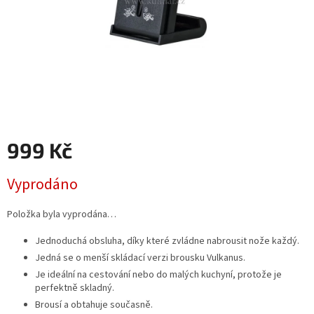
999 Kč
Měrná
Vyprodáno
cena:
Položka byla vyprodána…
Jednoduchá obsluha, díky které zvládne nabrousit nože každý.
Jedná se o menší skládací verzi brousku Vulkanus.
Je ideální na cestování nebo do malých kuchyní, protože je
perfektně skladný.
Brousí a obtahuje současně.