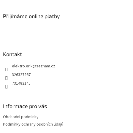
á
p
a
Přijímáme online platby
t
í
Kontakt
elektro.erik
@
seznam.cz
326327267
731482145
Informace pro vás
Obchodní podmínky
Podmínky ochrany osobních údajů