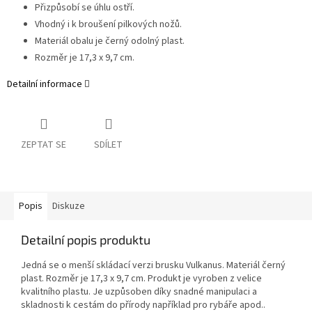
Přizpůsobí se úhlu ostří.
Vhodný i k broušení pilkových nožů.
Materiál obalu je černý odolný plast.
Rozměr je 17,3 x 9,7 cm.
Detailní informace
ZEPTAT SE
SDÍLET
Popis
Diskuze
Detailní popis produktu
Jedná se o menší skládací verzi brusku Vulkanus. Materiál černý
plast. Rozměr je 17,3 x 9,7 cm. Produkt je vyroben z velice
kvalitního plastu. Je uzpůsoben díky snadné manipulaci a
skladnosti k cestám do přírody například pro rybáře apod..