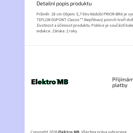
Detailní popis produktu
Průměr: 28 cm Objem: 5,7 litru Nádobí PRIOR-BRA je vy
TEFLON DUPONT Classic**.Nepřilnavý povrch tvoří dvě v
životnost a účinnost produktu. Poklice je součástí bal
indukce. Záruka: 2 roky
Z
á
p
a
t
Přijímám
í
platby
Copyright 2026
Elektro MB
. Všechna práva vyhrazena.