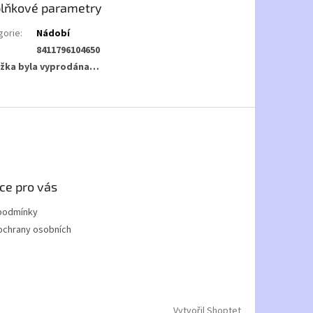
lňkové parametry
gorie
:
Nádobí
8411796104650
žka byla vyprodána…
ce pro vás
podmínky
ochrany osobních
Vytvořil Shoptet