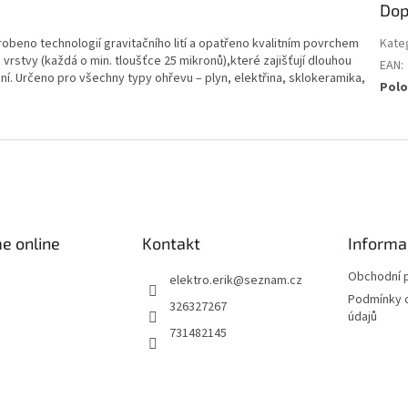
Dop
robeno technologií gravitačního lití a opatřeno kvalitním povrchem
Kate
rstvy (každá o min. tloušťce 25 mikronů),které zajišťují dlouhou
EAN
:
ení. Určeno pro všechny typy ohřevu – plyn, elektřina, sklokeramika,
Polo
e online
Kontakt
Informa
Obchodní 
elektro.erik
@
seznam.cz
Podmínky 
326327267
údajů
731482145