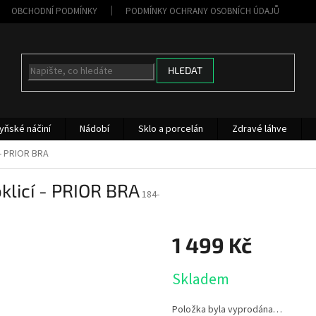
OBCHODNÍ PODMÍNKY
PODMÍNKY OCHRANY OSOBNÍCH ÚDAJŮ
HLEDAT
yňské náčiní
Nádobí
Sklo a porcelán
Zdravé láhve
 - PRIOR BRA
klicí - PRIOR BRA
184-
1 499 Kč
Měrná
Skladem
cena:
Položka byla vyprodána…