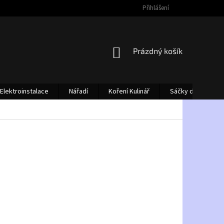
Přihlášení
NÁKUPNÍ
Prázdný košík
KOŠÍK
Elektroinstalace
Nářadí
Koření Kulinář
Sáčky do vysava