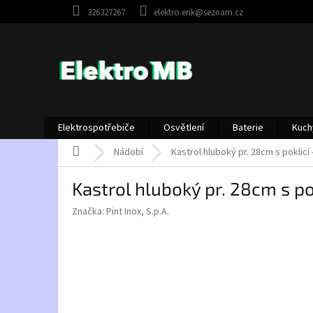
Přejít
326327267
elektro.erik@seznam.cz
na
obsah
Elektrospotřebiče
Osvětlení
Baterie
Kuch
Domů
Nádobí
Kastrol hluboký pr. 28cm s poklicí
Kastrol hluboký pr. 28cm s po
Značka:
Pint Inox, S.p.A.