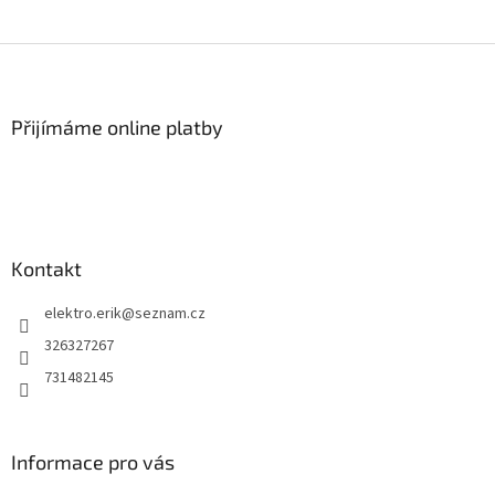
Z
á
p
a
Přijímáme online platby
t
í
Kontakt
elektro.erik
@
seznam.cz
326327267
731482145
Informace pro vás