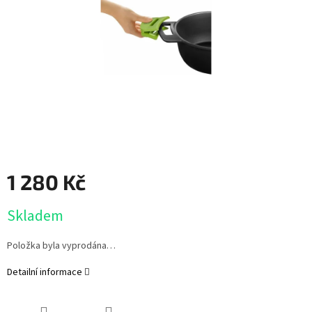
1 280 Kč
Měrná
Skladem
cena:
Položka byla vyprodána…
Detailní informace