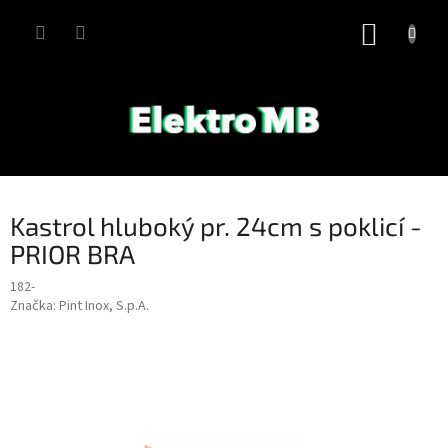
Přejít
na
NÁKUP
obsah
KOŠÍK
Kastrol hluboký pr. 24cm s poklicí -
PRIOR BRA
182-
Značka:
Pint Inox, S.p.A.