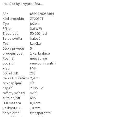
Položka byla vyprodána…
EAN
8592920059364
Kód produktu
ZY2030T
Typ
ježek
Příkon
3,6 W W
Životnost
50 000 hod.
Barva světla
fialová
Tvar
kulička
Délka přívodu
5 m
prodejní obal
1 ks, krabice
Rozměr
neuvádí se
použití
venkovní i vnitřní
krytí
IP44
počet LED
288
délka LED řetězu
2,4 m
typ napájení
síť
napětí
230 V~ V
režimy svícení
svítí
auto on/off
ano
LED mezera
0,8 cm
velikost LED
10 mm
barva drátu
transparentní