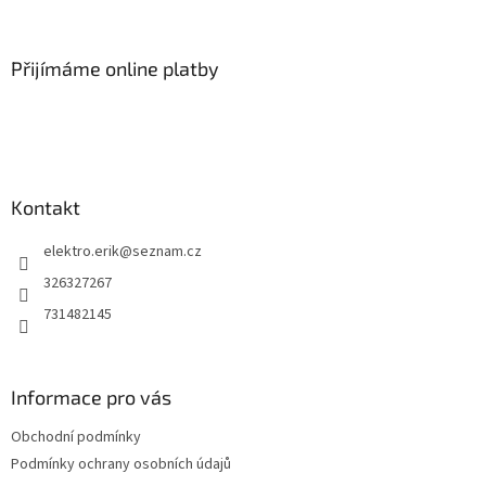
á
p
a
Přijímáme online platby
t
í
Kontakt
elektro.erik
@
seznam.cz
326327267
731482145
Informace pro vás
Obchodní podmínky
Podmínky ochrany osobních údajů