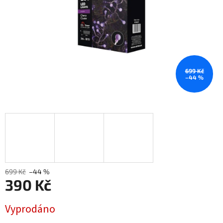
699 Kč
–44 %
699 Kč
–44 %
390 Kč
Měrná
Vyprodáno
cena: