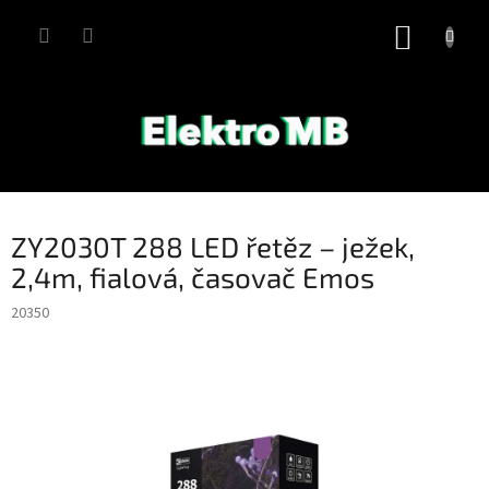
Přejít
na
NÁKUP
obsah
KOŠÍK
ZY2030T 288 LED řetěz – ježek,
2,4m, fialová, časovač Emos
20350