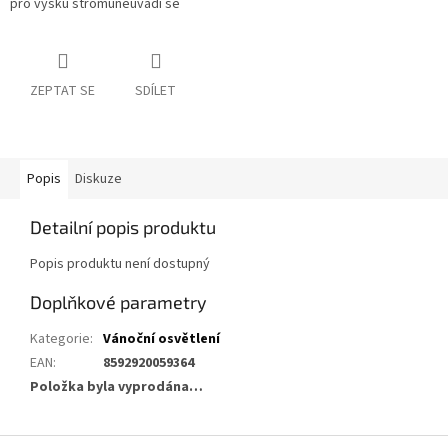
pro výšku stromu
neuvádí se
ZEPTAT SE
SDÍLET
Popis
Diskuze
Detailní popis produktu
Popis produktu není dostupný
Doplňkové parametry
Kategorie
:
Vánoční osvětlení
EAN
:
8592920059364
Položka byla vyprodána…
Z