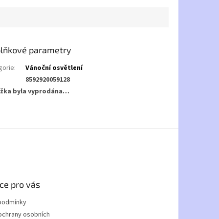
lňkové parametry
gorie
:
Vánoční osvětlení
8592920059128
žka byla vyprodána…
ce pro vás
podmínky
ochrany osobních