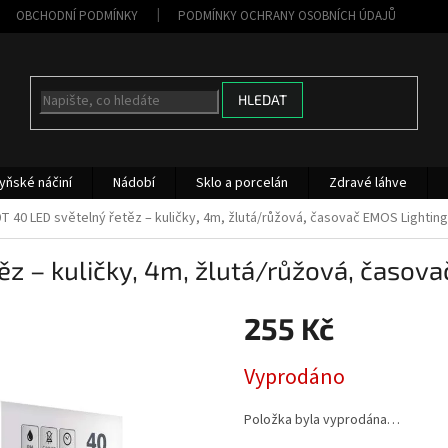
OBCHODNÍ PODMÍNKY
PODMÍNKY OCHRANY OSOBNÍCH ÚDAJŮ
HLEDAT
yňské náčiní
Nádobí
Sklo a porcelán
Zdravé láhve
T 40 LED světelný řetěz – kuličky, 4m, žlutá/růžová, časovač EMOS Lighting
z – kuličky, 4m, žlutá/růžová, časov
255 Kč
Měrná
Vyprodáno
cena:
Položka byla vyprodána…