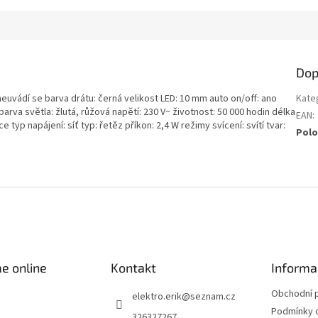
Dop
uvádí se barva drátu: černá velikost LED: 10 mm auto on/off: ano
Kate
4 barva světla: žlutá, růžová napětí: 230 V~ životnost: 50 000 hodin délka
EAN
:
e typ napájení: síť typ: řetěz příkon: 2,4 W režimy svícení: svítí tvar:
Polo
e online
Kontakt
Informa
Obchodní 
elektro.erik
@
seznam.cz
Podmínky 
326327267