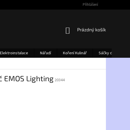
Přihlášení
NÁKUPNÍ
Prázdný košík
KOŠÍK
Elektroinstalace
Nářadí
Koření Kulinář
Sáčky do vysava
ač EMOS Lighting
20344