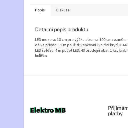
Popis
Diskuze
Detailní popis produktu
LED mezera: 10 cm pro výšku stromu: 100 cm rozměr: ne
délka přívodu: 5 m použití: venkovní i vnitřní krytí: IP4
LED řetězu: 4 m počet LED: 40 prodejní obal: 1 ks, krabic
kulička
Z
á
p
a
t
Přijímám
í
platby