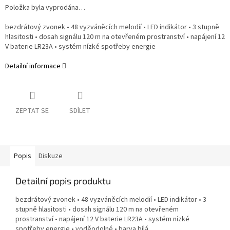
Položka byla vyprodána…
bezdrátový zvonek • 48 vyzváněcích melodií • LED indikátor • 3 stupně
hlasitosti • dosah signálu 120 m na otevřeném prostranství • napájení 12
V baterie LR23A • systém nízké spotřeby energie
Detailní informace
ZEPTAT SE
SDÍLET
Popis
Diskuze
Detailní popis produktu
bezdrátový zvonek • 48 vyzváněcích melodií • LED indikátor • 3
stupně hlasitosti • dosah signálu 120 m na otevřeném
prostranství • napájení 12 V baterie LR23A • systém nízké
spotřeby energie • voděodolné • barva bílá