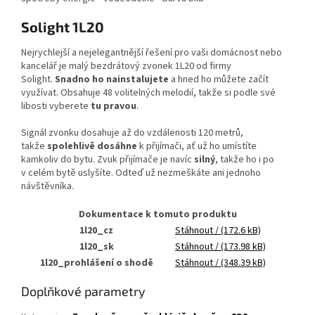
Solight 1L20
Nejrychlejší a nejelegantnější řešení pro vaši domácnost nebo
kancelář je malý bezdrátový zvonek 1L20 od firmy
Solight.
Snadno ho nainstalujete
a hned ho můžete začít
využívat. Obsahuje 48 volitelných melodií, takže si podle své
libosti vyberete
tu pravou
.
Signál zvonku dosahuje až do vzdálenosti 120 metrů,
takže
spolehlivě dosáhne
k přijímači, ať už ho umístíte
kamkoliv do bytu. Zvuk přijímače je navíc
silný
, takže ho i po
v celém bytě uslyšíte. Odteď už nezmeškáte ani jednoho
návštěvníka.
Dokumentace k tomuto produktu
1l20_cz
Stáhnout
/ (172.6 kB)
1l20_sk
Stáhnout
/ (173.98 kB)
1l20_prohlášení o shodě
Stáhnout
/ (348.39 kB)
Doplňkové parametry