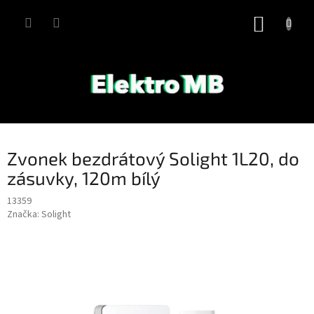
Přejít
na
NÁKUP
obsah
KOŠÍK
Zvonek bezdrátový Solight 1L20, do
zásuvky, 120m bílý
13359
Značka:
Solight