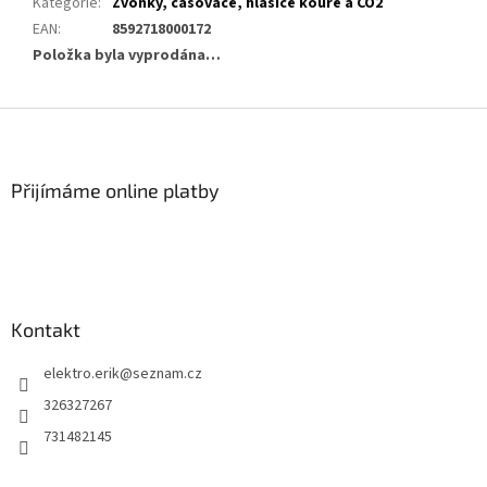
Kategorie
:
Zvonky, časovače, hlásiče kouře a CO2
EAN
:
8592718000172
Položka byla vyprodána…
Z
á
p
a
Přijímáme online platby
t
í
Kontakt
elektro.erik
@
seznam.cz
326327267
731482145