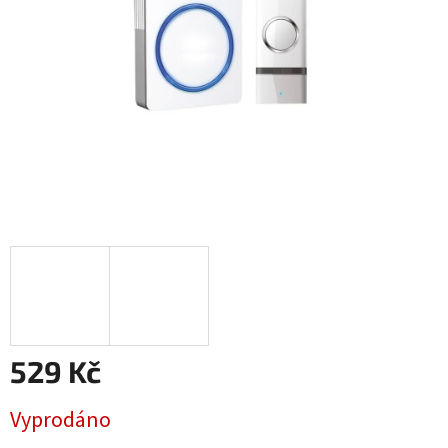
529 Kč
Měrná
Vyprodáno
cena: