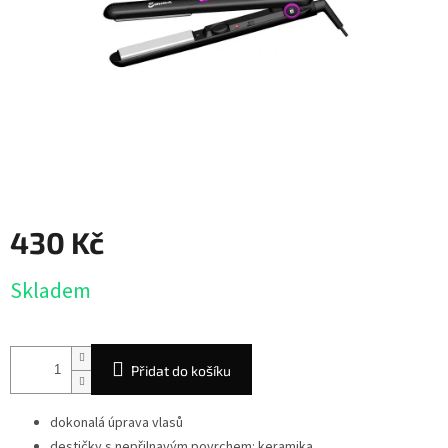
430 Kč
Měrná
Skladem
cena:
Přidat do košíku
dokonalá úprava vlasů
destičky s nepřilnavým povrchem: keramika