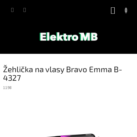
Přejít
na
NÁKUP
obsah
KOŠÍK
Žehlička na vlasy Bravo Emma B-
4327
1198