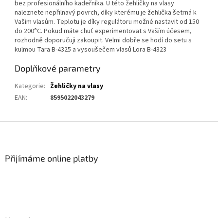
bez profesionálního kadeřníka. U této žehličky na vlasy
naleznete nepřilnavý povrch, díky kterému je žehlička šetrná k
Vašim vlasům. Teplotu je díky regulátoru možné nastavit od 150
do 200°C. Pokud máte chuť experimentovat s Vaším účesem,
rozhodně doporučuji zakoupit. Velmi dobře se hodí do setu s
kulmou Tara B-4325 a vysoušečem vlasů Lora B-4323
Doplňkové parametry
Kategorie
:
Žehličky na vlasy
EAN
:
8595022043279
Z
á
p
a
Přijímáme online platby
t
í