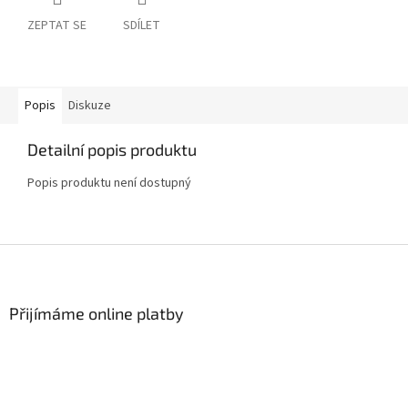
ZEPTAT SE
SDÍLET
Popis
Diskuze
Detailní popis produktu
Popis produktu není dostupný
Z
á
p
a
Přijímáme online platby
t
í