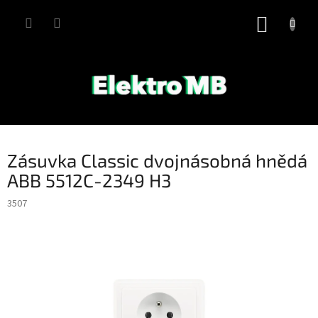
Přejít
na
NÁKUP
obsah
KOŠÍK
Zásuvka Classic dvojnásobná hnědá
ABB 5512C-2349 H3
3507