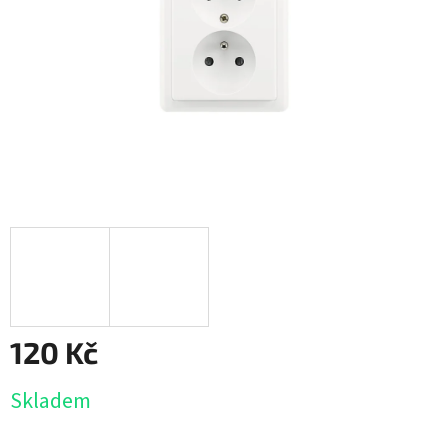
120 Kč
Měrná
Skladem
cena: