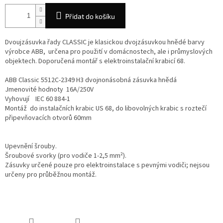
Přidat do košíku
Dvoujzásuvka řady CLASSIC je klasickou dvojzásuvkou hnědé barvy
výrobce ABB, určena pro použití v domácnostech, ale i průmyslových
objektech. Doporučená montář s elektroinstalační krabicí 68.
ABB Classic 5512C-2349 H3 dvojnonásobná zásuvka hnědá
Jmenovité hodnoty 16A/250V
Vyhovují IEC 60 884-1
Montáž do instalačních krabic US 68, do libovolných krabic s roztečí
připevňovacích otvorů 60mm
Upevnění šrouby.
Šroubové svorky (pro vodiče 1-2,5 mm²).
Zásuvky určené pouze pro elektroinstalace s pevnými vodiči; nejsou
určeny pro průběžnou montáž.