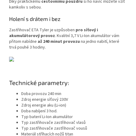
Díky praktickému
cestovnímu pouzdru
si ho navíc můžete vzít
kamkoliv s sebou.
Holení s drátem i bez
Zastřihovač ETA Tyler je uzpůsoben
pro síťový i
akumulátorový provoz
. Kvalitní 3,7 V Li-Ion akumulátor vám
přitom nabídne
až 240 minut provozu
na jedno nabití, které
trvá pouhé 3 hodiny.
Technické parametry:
Doba provozu 240 min
Zdroj energie síťový 230V
Zdroj energie aku (Li-ion)
Doba nabíjení 3 hod.
Typ baterií Li-Ion akumulátor
Typ zastřihovače zastřihovač vlasů
Typ zastřihovače zastřihovač vousů
Materiál stříhacích nožů titan