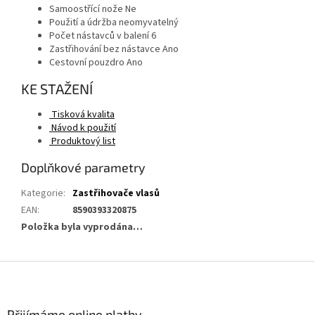
Samoostřící nože Ne
Použití a údržba neomyvatelný
Počet nástavců v balení 6
Zastřihování bez nástavce Ano
Cestovní pouzdro Ano
KE STAŽENÍ
Tisková kvalita
Návod k použití
Produktový list
Doplňkové parametry
Kategorie
:
Zastřihovače vlasů
EAN
:
8590393320875
Položka byla vyprodána…
Z
á
p
a
Přijímáme online platby