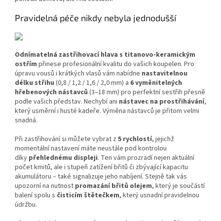
Pravidelná péče nikdy nebyla jednodušší
Odnímatelná zastřihovací hlava s titanovo-keramickým
ostřím
přinese profesionální kvalitu do vašich koupelen. Pro
úpravu vousů i krátkých vlasů vám nabídne
nastavitelnou
délku střihu
(0,8 / 1,2 / 1,6 / 2,0 mm) a
6 vyměnitelných
hřebenových nástavců
(3–18 mm) pro perfektní sestřih přesně
podle vašich představ. Nechybí ani
nástavec na prostřihávání
,
který usměrní i husté kadeře. Výměna nástavců je přitom velmi
snadná.
Při zastřihování si můžete vybrat z
5 rychlostí
, jejichž
momentální nastavení máte neustále pod kontrolou
díky
přehlednému displeji
. Ten vám prozradí nejen aktuální
počet kmitů, ale i stupeň zatížení břitů či zbývající kapacitu
akumulátoru – také signalizuje jeho nabíjení. Stejně tak vás
upozorní na nutnost
promazání břitů olejem
, který je součástí
balení spolu s
čisticím štětečkem
, který usnadní pravidelnou
údržbu.