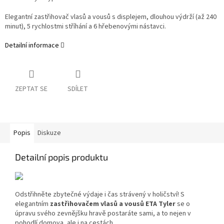
Elegantní zastřihovač vlasů a vousů s displejem, dlouhou výdrží (až 240
minut), 5 rychlostmi stříhání a 6 hřebenovými nástavci.
Detailní informace
ZEPTAT SE
SDÍLET
Popis
Diskuze
Detailní popis produktu
Odstřihněte zbytečné výdaje i čas strávený v holičství! S
elegantním
zastřihovačem vlasů a vousů ETA Tyler
se o
úpravu svého zevnějšku hravě postaráte sami, a to nejen v
pohodlí domova, ale i na cestách.