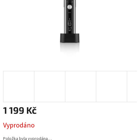
1 199 Kč
Měrná
Vyprodáno
cena:
Položka byla vyprodána…