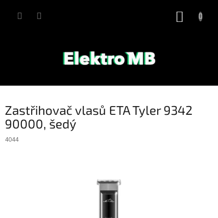
Přejít
na
NÁKUP
obsah
KOŠÍK
Zastřihovač vlasů ETA Tyler 9342
90000, šedý
4044