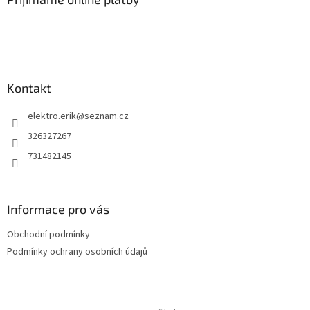
t
í
Kontakt
elektro.erik
@
seznam.cz
326327267
731482145
Informace pro vás
Obchodní podmínky
Podmínky ochrany osobních údajů