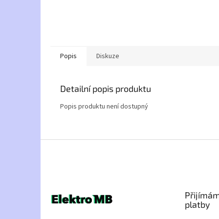
Popis
Diskuze
Detailní popis produktu
Popis produktu není dostupný
Z
á
p
a
t
Přijímám
í
platby