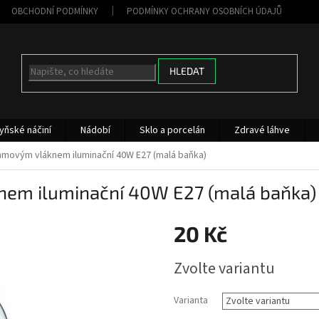
OBCHODNÍ PODMÍNKY
PODMÍNKY OCHRANY OSOBNÍCH ÚDAJŮ
HLEDAT
yňské náčiní
Nádobí
Sklo a porcelán
Zdravé láhve
amovým vláknem iluminační 40W E27 (malá baňka)
nem iluminační 40W E27 (malá baňka)
20 Kč
Měrná
Zvolte variantu
cena:
Varianta