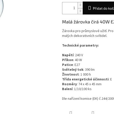
Přidat do koš
Malá žárovka čirá 40W E
Žárovka pro průmyslové užití. Pro
malých dekorativních svítidel.
Technické parametry:
Napětí
: 240 V
Příkon
: 40 W
Patice
: E27
Světelný tok
: 390 lm
Životnost
: 1 000 h
Třída energetické účinnosti
: E
Rozměry
: 74 x 45 x 45 mm
Balení
: 1/10/100 ks
Dle nařízení komise (EK) č.244/20