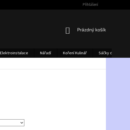
Přihlášení
NÁKUPNÍ
Prázdný košík
KOŠÍK
Elektroinstalace
Nářadí
Koření Kulinář
Sáčky do vysava