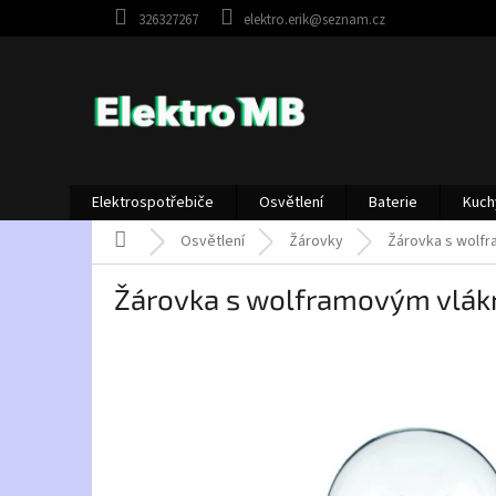
Přejít
326327267
elektro.erik@seznam.cz
na
obsah
Elektrospotřebiče
Osvětlení
Baterie
Kuch
Domů
Osvětlení
Žárovky
Žárovka s wolfr
Žárovka s wolframovým vlák