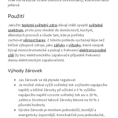
však má na každé straně dokonce dva kontakty, kolíčkové nebo
jehlové.
Použití
Jakožto
teplotní světelný zdroj
dávají stálé spojité
světelné
spektrum
, proto jsou vhodné do domácností, kuchyní,
dílenských provozů a všude tam, kde je potřeba
zachovat
věrnost barev
. Z tohoto pohledu vycházejí lépe než
běžné výbojové zdroje, jako
zářivky
a
výbojky
, které naopak
bývají monochromatické a pulsují s frekvencí
elektrorozvodné
sítě
(ty bez elektronického zapalovače případně frekvencí
danou elektronickým zapalovačem).
Výhody žárovek
Jas žárovek se dá plynule regulovat.
Je možné získat vyšší světelný tok zvýšením napájecího
napětí; u běžné žárovky při užívání o 5 % vyššího
napájecího napětí vzroste světelný tok asi o 20 %,
zatímco životnost takové žárovky klesne na 50 % z
původní hodnoty.
Výroba žárovek je mnohem jednodušší, levnější a
energeticky úspornější. Konstrukčně jsou jednoduché,