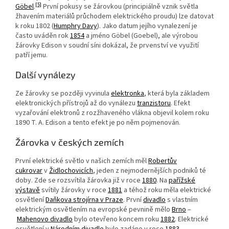
[5]
Göbel
.
První pokusy se žárovkou (principiálně vznik světla
žhavením materiálů průchodem elektrického proudu) lze datovat
k roku 1802 (
Humphry Davy
). Jako datum jejího vynalezení je
často uváděn rok
1854
a jméno Göbel (Goebel), ale výrobou
žárovky Edison v soudní síni dokázal, že prvenství ve využití
patří jemu.
Další vynálezy
Ze žárovky se později vyvinula
elektronka
, která byla základem
elektronických přístrojů až do vynálezu
tranzistoru
. Efekt
vyzařování elektronů z rozžhaveného vlákna objevil kolem roku
1890 T. A. Edison a tento efekt je po něm pojmenován.
Žárovka v českých zemích
První elektrické světlo v našich zemích měl
Robertův
cukrovar
v
Židlochovicích
, jeden z nejmodernějších podniků té
doby. Zde se rozsvítila žárovka již v roce
1880
. Na
pařížské
výstavě
svítily žárovky v roce
1881
a téhož roku měla elektrické
osvětlení
Daňkova strojírna v Praze
. První
divadlo
s vlastním
elektrickým osvětlením na evropské pevnině mělo
Brno
–
Mahenovo divadlo
bylo otevřeno koncem roku
1882
. Elektrické