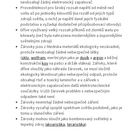
neobsahují žádný elektronický zapalovač.
Proveditelnost pro široký rozsah napětí od méně než
voltu až po jednotky kilovoltů (na rozdíl od jiných typů
zdrojů světla, u nichž je napětí dané jejich fyzikální
podstatou a vyžadují dodatečné přizpůsobovací obvody).
Dříve využívaný velký rozsah příkonů od zlomků watu po
kilowaty (než byla nahrazena modernějšími a úspornějšími
světelnými zdroji)
Žárovky jsou z hlediska materiálů ekologicky nezávadné,
protože neobsahují žádné nebezpečné látky
(
sklo
,
wolfram
, inertní plyn jako je
dusík
a
argon
a běžný
konstrukční
kov
na patici a držák vlákna). Zářivky, které
dříve sloužily jako náhrada žárovek, se musí složitě
ekologicky likvidovat jako nebezpečný odpad, protože
obsahují rtuť a toxický luminofor a u zářivek s
elektronickým zapalovačem další elektrotechnické
součástky. U LED žárovek problém s nebezpečným
odpadem také není.
Žárovky neemitují žádné nebezpečné záření.
Žárovky vyzařují spojité spektrum světla podobně, jako je
tomu u slunečního záření.
Žárovky mohou sloužit jako kombinovaný světelný a
tepelný zdroj (
akvaristika
,
teraristika
).