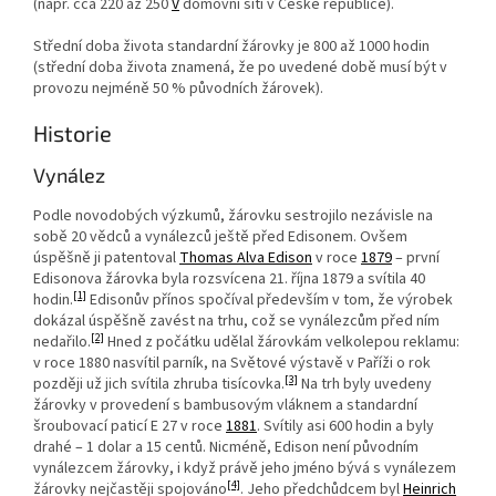
(např. cca 220 až 250
V
domovní síti v České republice).
Střední doba života standardní žárovky je 800 až 1000 hodin
(střední doba života znamená, že po uvedené době musí být v
provozu nejméně 50 % původních žárovek).
Historie
Vynález
Podle novodobých výzkumů, žárovku sestrojilo nezávisle na
sobě 20 vědců a vynálezců ještě před Edisonem. Ovšem
úspěšně ji patentoval
Thomas Alva Edison
v roce
1879
– první
Edisonova žárovka byla rozsvícena 21. října 1879 a svítila 40
[1]
hodin.
Edisonův přínos spočíval především v tom, že výrobek
dokázal úspěšně zavést na trhu, což se vynálezcům před ním
[2]
nedařilo.
Hned z počátku udělal žárovkám velkolepou reklamu:
v roce 1880 nasvítil parník, na Světové výstavě v Paříži o rok
[3]
později už jich svítila zhruba tisícovka.
Na trh byly uvedeny
žárovky v provedení s bambusovým vláknem a standardní
šroubovací paticí E 27 v roce
1881
. Svítily asi 600 hodin a byly
drahé – 1 dolar a 15 centů. Nicméně, Edison není původním
vynálezcem žárovky, i když právě jeho jméno bývá s vynálezem
[4]
žárovky nejčastěji spojováno
. Jeho předchůdcem byl
Heinrich