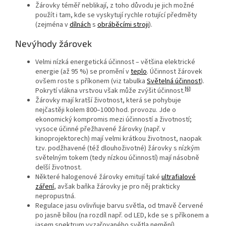
Žárovky téměř neblikají, z toho důvodu je jich možné
použít i tam, kde se vyskytují rychle rotující předměty
(zejména v
dílnách
s
obráběcími stroji
).
Nevýhody žárovek
Velmi nízká energetická účinnost – většina elektrické
energie (až 95 %) se promění v
teplo
. Účinnost žárovek
ovšem roste s příkonem (viz tabulka
Světelná účinnost
).
[6]
Pokrytí vlákna vrstvou však může zvýšit účinnost.
Žárovky mají kratší životnost, která se pohybuje
nejčastěji kolem 800–1000 hod. provozu. Jde o
ekonomický kompromis mezi účinností a životností;
vysoce účinné přežhavené žárovky (např. v
kinoprojektorech) mají velmi krátkou životnost, naopak
tzv. podžhavené (též dlouhoživotné) žárovky s nízkým
světelným tokem (tedy nízkou účinností) mají násobně
delší životnost.
Některé halogenové žárovky emitují také
ultrafialové
záření
, avšak baňka žárovky je pro něj prakticky
nepropustná.
Regulace jasu ovlivňuje barvu světla, od tmavě červené
po jasně bílou (na rozdíl např. od LED, kde se s příkonem a
jasem spektrum vyzařovaného světla nemění)