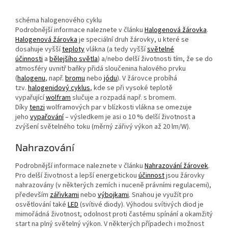
schéma halogenového cyklu
Podrobnější informace naleznete v článku
Halogenová žárovka
.
Halogenová žárovka
je speciální druh žárovky, u které se
dosahuje vyšší
teploty
vlákna (a tedy vyšší
světelné
účinnosti
a
bělejšího světla
) a/nebo delší životnosti tím, že se do
atmosféry uvnitř baňky přidá sloučenina halového prvku
(
halogenu
, např.
bromu
nebo
jódu
). V žárovce probíhá
tzv.
halogenidový cyklus
, kde se při vysoké teplotě
vypařující
wolfram
slučuje a rozpadá např. s bromem.
Díky
tenzi
wolframových par v blízkosti vlákna se omezuje
jeho
vypařování
– výsledkem je asi o 10 % delší životnost a
zvýšení světelného toku (měrný zářivý výkon až 20 lm/W).
Nahrazování
Podrobnější informace naleznete v článku
Nahrazování žárovek
.
Pro delší životnost a lepší energetickou
účinnost
jsou žárovky
nahrazovány (v některých zemích i nuceně právními regulacemi),
především
zářivkami
nebo
výbojkami
. Snahou je využít pro
osvětlování také
LED
(svítivé diody). Výhodou svítivých diod je
mimořádná životnost, odolnost proti častému spínání a okamžitý
start na plný světelný výkon. V některých případech i možnost