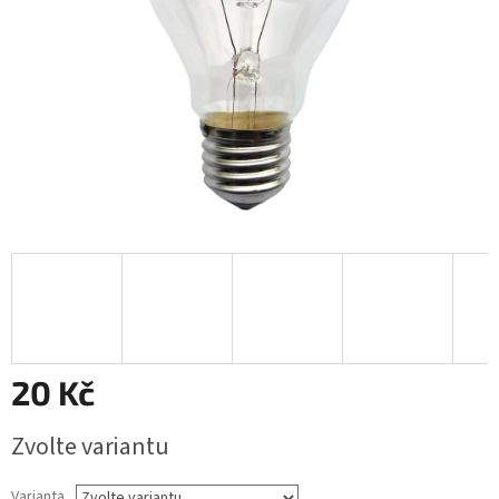
20 Kč
Měrná
Zvolte variantu
cena:
Varianta