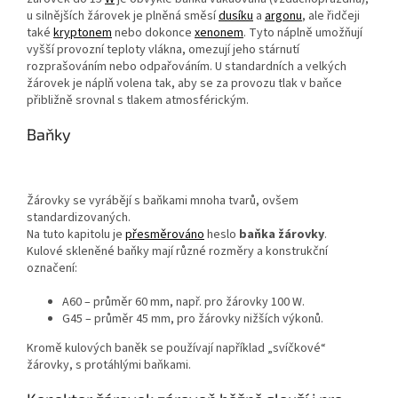
u silnějších žárovek je plněná směsí
dusíku
a
argonu
, ale řidčeji
také
kryptonem
nebo dokonce
xenonem
. Tyto náplně umožňují
vyšší provozní teploty vlákna, omezují jeho stárnutí
rozprašováním nebo odpařováním. U standardních a velkých
žárovek je náplň volena tak, aby se za provozu tlak v baňce
přibližně srovnal s tlakem atmosférickým.
Baňky
Žárovky se vyrábějí s baňkami mnoha tvarů, ovšem
standardizovaných.
Na tuto kapitolu je
přesměrováno
heslo
baňka žárovky
.
Kulové skleněné baňky mají různé rozměry a konstrukční
označení:
A60 – průměr 60 mm, např. pro žárovky 100 W.
G45 – průměr 45 mm, pro žárovky nižších výkonů.
Kromě kulových baněk se používají například „svíčkové“
žárovky, s protáhlými baňkami.