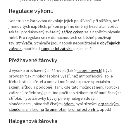
Regulace výkonu
Konstrukce žárovkám dovoluje jejich používání i při nižších, než
jmenovitých napětích: příkon je přímo úměrný kvadrátu napětí,
takže i produkovaný světelný
zářivý výkon
se s napětím plynule
mění. Pro regulaci se i v domácnostech se běžně používají
tzv.
stmívače
. Stmívače jsou naopak nepoužitelné u
obyčejných
zářivek
, například
kompaktní zářivka
se jím zničí.
Přežhavené žárovky
U vysoko přežhavených žárovek (také
halogenových
) bývá
provozní tlak mnohonásobně vyšší, než atmosférický. To je
třeba brát na zřetel a omezit možnost exploze speciálním
sklem, síťkou a podobně. Tam, kde tato možnost není, (optická
zařízení, reflektory) je nutno počítat s rizikem rozlétnutí žhavých
střípků. Tyto žárovky bývají plněny halogenidovými
sloučeninami, původně čistým
jódem
, nyní různými
organickými
sloučeninami
bromu
(
brommetan
,
bromofosfonitrit
, apod.)
Halogenová žárovka