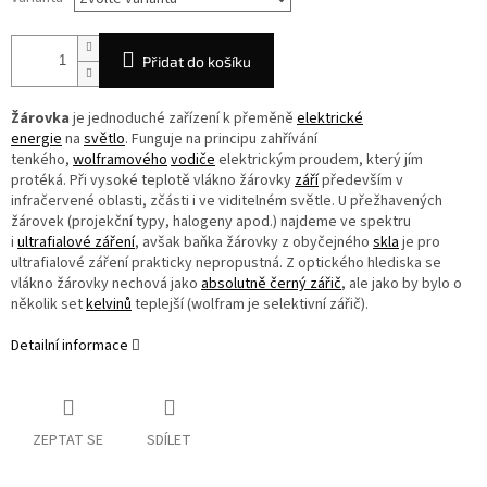
Přidat do košíku
Žárovka
je jednoduché zařízení k přeměně
elektrické
energie
na
světlo
. Funguje na principu zahřívání
tenkého,
wolframového
vodiče
elektrickým proudem, který jím
protéká. Při vysoké teplotě vlákno žárovky
září
především v
infračervené oblasti, zčásti i ve viditelném světle. U přežhavených
žárovek (projekční typy, halogeny apod.) najdeme ve spektru
i
ultrafialové záření
, avšak baňka žárovky z obyčejného
skla
je pro
ultrafialové záření prakticky nepropustná. Z optického hlediska se
vlákno žárovky nechová jako
absolutně černý zářič
, ale jako by bylo o
několik set
kelvinů
teplejší (wolfram je selektivní zářič).
Detailní informace
ZEPTAT SE
SDÍLET