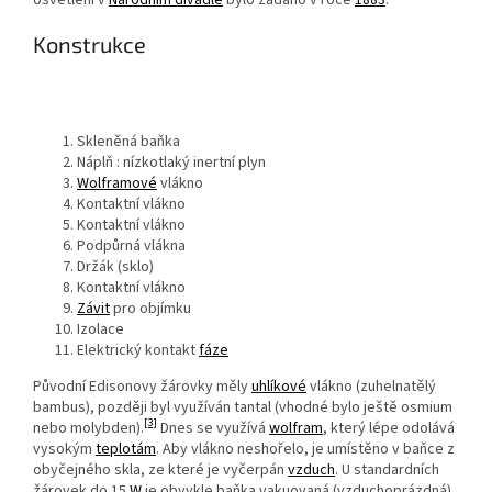
osvětlení v
Národním divadle
bylo zadáno v roce
1883
.
Konstrukce
Skleněná baňka
Náplň : nízkotlaký inertní plyn
Wolframové
vlákno
Kontaktní vlákno
Kontaktní vlákno
Podpůrná vlákna
Držák (sklo)
Kontaktní vlákno
Závit
pro objímku
Izolace
Elektrický kontakt
fáze
Původní Edisonovy žárovky měly
uhlíkové
vlákno (zuhelnatělý
bambus), později byl využíván tantal (vhodné bylo ještě osmium
[3]
nebo molybden).
Dnes se využívá
wolfram
, který lépe odolává
vysokým
teplotám
. Aby vlákno neshořelo, je umístěno v baňce z
obyčejného skla, ze které je vyčerpán
vzduch
. U standardních
žárovek do 15
W
je obvykle baňka vakuovaná (vzduchoprázdná),