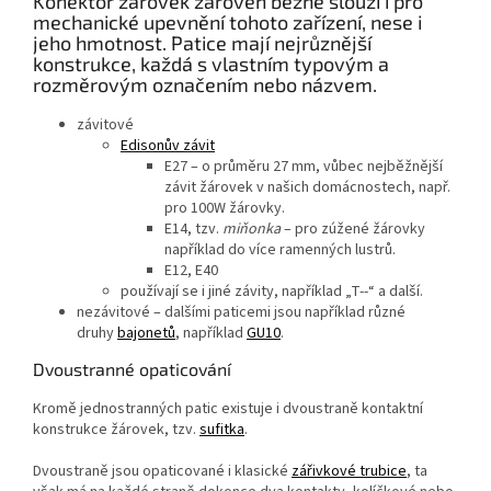
Konektor žárovek zároveň běžně slouží i pro
mechanické upevnění tohoto zařízení, nese i
jeho hmotnost. Patice mají nejrůznější
konstrukce, každá s vlastním typovým a
rozměrovým označením nebo názvem.
závitové
Edisonův závit
E27 – o průměru 27 mm, vůbec nejběžnější
závit žárovek v našich domácnostech, např.
pro 100W žárovky.
E14, tzv.
miňonka
– pro zúžené žárovky
například do více ramenných lustrů.
E12, E40
používají se i jiné závity, například „T--“ a další.
nezávitové – dalšími paticemi jsou například různé
druhy
bajonetů
, například
GU10
.
Dvoustranné opaticování
Kromě jednostranných patic existuje i dvoustraně kontaktní
konstrukce žárovek, tzv.
sufitka
.
Dvoustraně jsou opaticované i klasické
zářivkové trubice
, ta