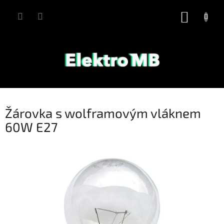
Přejít
na
NÁKUP
obsah
KOŠÍK
Žárovka s wolframovým vláknem
60W E27