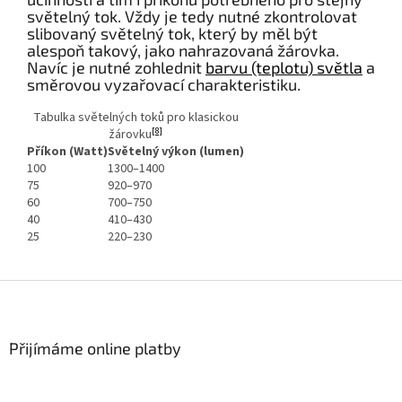
světelný tok. Vždy je tedy nutné zkontrolovat
slibovaný světelný tok, který by měl být
alespoň takový, jako nahrazovaná žárovka.
Navíc je nutné zohlednit
barvu (teplotu) světla
a
směrovou vyzařovací charakteristiku.
Tabulka světelných toků pro klasickou
[8]
žárovku
Příkon (Watt)
Světelný výkon (lumen)
100
1300–1400
75
920–970
60
700–750
40
410–430
25
220–230
Z
á
p
a
Přijímáme online platby
t
í