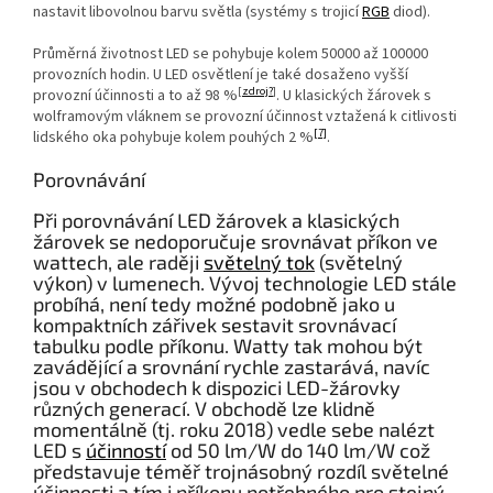
nastavit libovolnou barvu světla (systémy s trojicí
RGB
diod).
Průměrná životnost LED se pohybuje kolem 50000 až 100000
provozních hodin. U LED osvětlení je také dosaženo vyšší
[
zdroj?
]
provozní účinnosti a to až 98 %
. U klasických žárovek s
wolframovým vláknem se provozní účinnost vztažená k citlivosti
[7]
lidského oka pohybuje kolem pouhých 2 %
.
Porovnávání
Při porovnávání LED žárovek a klasických
žárovek se nedoporučuje srovnávat příkon ve
wattech, ale raději
světelný tok
(světelný
výkon) v lumenech. Vývoj technologie LED stále
probíhá, není tedy možné podobně jako u
kompaktních zářivek sestavit srovnávací
tabulku podle příkonu. Watty tak mohou být
zavádějící a srovnání rychle zastarává, navíc
jsou v obchodech k dispozici LED-žárovky
různých generací. V obchodě lze klidně
momentálně (tj. roku 2018) vedle sebe nalézt
LED s
účinností
od 50 lm/W do 140 lm/W což
představuje téměř trojnásobný rozdíl světelné
účinnosti a tím i příkonu potřebného pro stejný