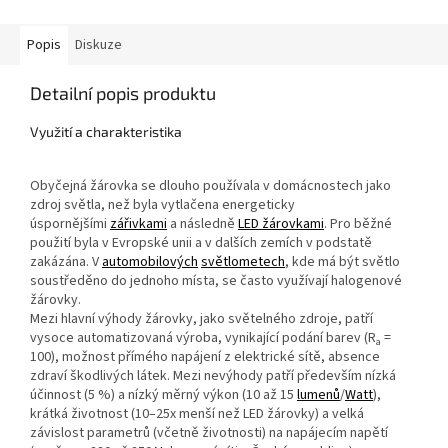
Popis
Diskuze
Detailní popis produktu
Využití a charakteristika
Obyčejná žárovka se dlouho používala v domácnostech jako
zdroj světla, než byla vytlačena energeticky
úspornějšími
zářivkami
a následně
LED žárovkami
. Pro běžné
použití byla v Evropské unii a v dalších zemích v podstatě
zakázána. V
automobilových
světlometech
, kde má být světlo
soustředěno do jednoho místa, se často využívají halogenové
žárovky.
Mezi hlavní výhody žárovky, jako světelného zdroje, patří
vysoce automatizovaná výroba, vynikající podání barev (R
=
a
100), možnost přímého napájení z elektrické sítě, absence
zdraví škodlivých látek. Mezi nevýhody patří především nízká
účinnost (5 %) a nízký měrný výkon (10 až⁠ 15
lumenů
/
Watt
),
krátká životnost (10–⁠25x menší než LED žárovky) a velká
závislost parametrů (včetně životnosti) na napájecím napětí