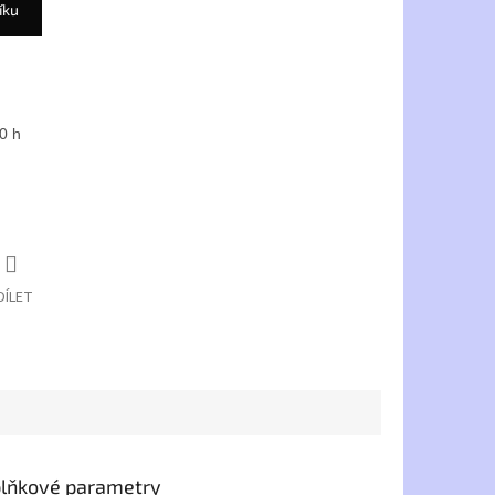
íku
0 h
DÍLET
lňkové parametry