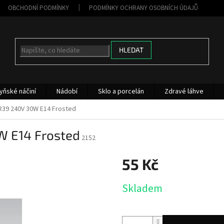
OBCHODNÍ PODMÍNKY
PODMÍNKY OCHRANY OSOBNÍCH ÚDAJŮ
HLEDAT
yňské náčiní
Nádobí
Sklo a porcelán
Zdravé láhve
R39 240V 30W E14 Frosted
W E14 Frosted
2152
55 Kč
Měrná
Skladem
cena: