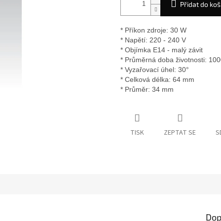
Přidat do koš
* Příkon zdroje: 30 W
* Napětí: 220 - 240 V
* Objímka E14 - malý závit
* Průměrná doba životnosti: 100
* Vyzařovací úhel: 30°
* Celková délka: 64 mm
* Průměr: 34 mm
TISK
ZEPTAT SE
S
Dop