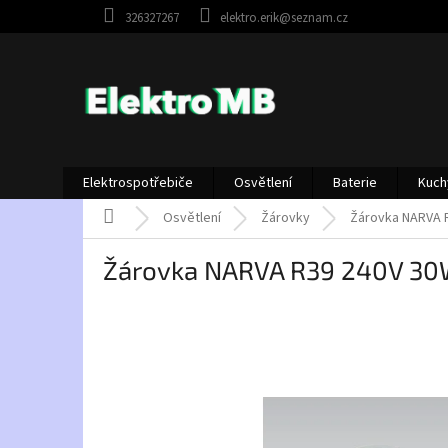
Přejít
326327267
elektro.erik@seznam.cz
na
obsah
Elektrospotřebiče
Osvětlení
Baterie
Kuch
Domů
Osvětlení
Žárovky
Žárovka NARVA 
Žárovka NARVA R39 240V 30