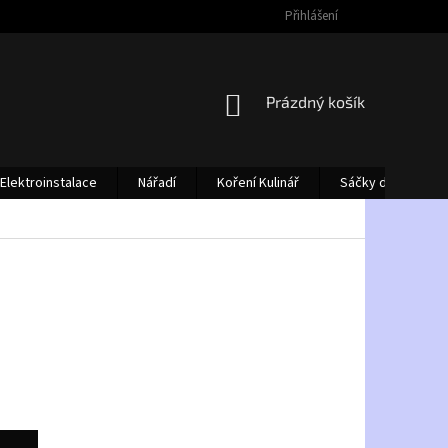
Přihlášení
NÁKUPNÍ
Prázdný košík
KOŠÍK
Elektroinstalace
Nářadí
Koření Kulinář
Sáčky do vysava