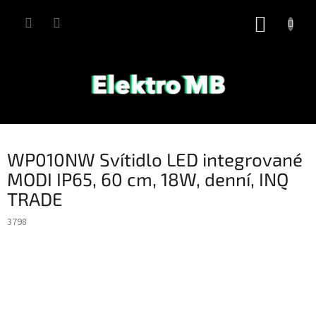
Přejít
na
NÁKUP
obsah
KOŠÍK
WP010NW Svítidlo LED integrované
MODI IP65, 60 cm, 18W, denní, INQ
TRADE
3798