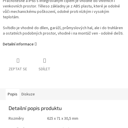
Prachotěsné a IP65 s integrovaným čipem je vhodné do vnitřních i
venkovních prostor. Těleso základny je z ABS plastu, které je odolné
vůči mechanickému poškození, odolné proti nízkým i vysokým
teplotám.
Svítidlo je vhodné do dílen, garáží, průmyslových hal, ale i do truhláren
a ostatních podobných prostor, vhodné i na montáž ven - odolné dešti.
Detailní informace
ZEPTAT SE
SDÍLET
Popis
Diskuze
Detailní popis produktu
Rozměry
625 x 71 x 30,5 mm