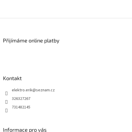
Z
á
p
a
Přijímáme online platby
t
í
Kontakt
elektro.erik
@
seznam.cz
326327267
731482145
Informace pro vás