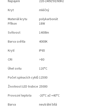
Napájení
220-240V/50/60Hz
Kryt
mléčný
Materiál krytu
polykarbonát
Příkon
18W
Svítivost
1400lm
Barva světla
4000K
Krytí
IP65
CRI
>80
Úhel svitu
120°C
Počet spínacích cyklů
12500
Životnost LED trubice
25000
Provozní teplota
-20°C až +40°C
Barva
neutrální bílá