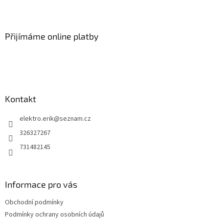
Z
á
p
a
Přijímáme online platby
t
í
Kontakt
elektro.erik
@
seznam.cz
326327267
731482145
Informace pro vás
Obchodní podmínky
Podmínky ochrany osobních údajů