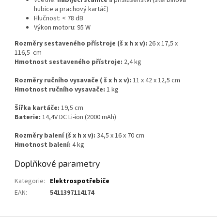
Včetně:
nabíjecí stanice
a příslušenství (štěrbinová
hubice a prachový kartáč)
Hlučnost: < 78 dB
Výkon motoru: 95 W
Rozměry sestaveného přístroje (š x h x v):
26 x 17,5 x
116,5 cm
Hmotnost sestaveného přístroje:
2,4 kg
Rozměry ručního vysavače ( š x h x v):
11 x 42 x 12,5 cm
Hmotnost ručního vysavače:
1 kg
Šířka kartáče:
19,5 cm
Baterie:
14,4V DC Li-ion (2000 mAh)
Rozměry balení (š x h x v):
34,5 x 16 x 70 cm
Hmotnost balení:
4 kg
Doplňkové parametry
Kategorie
:
Elektrospotřebiče
EAN
:
5411397114174