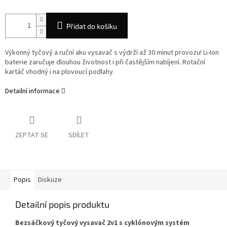
Přidat do košíku
Výkonný tyčový a ruční aku vysavač s výdrží až 30 minut provozu! Li-Ion
baterie zaručuje dlouhou životnost i při častějším nabíjení. Rotační
kartáč vhodný i na plovoucí podlahy.
Detailní informace
ZEPTAT SE
SDÍLET
Popis
Diskuze
Detailní popis produktu
Bezsáčkový tyčový vysavač 2v1 s cyklónovým systém