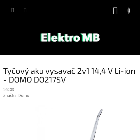
Přejít
na
NÁKUP
obsah
KOŠÍK
Tyčový aku vysavač 2v1 14,4 V Li-ion
- DOMO DO217SV
16203
Značka:
Domo