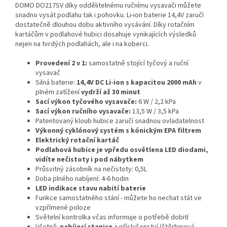
DOMO DO217SV díky oddělitelnému ručnímu vysavači můžete
snadno vysát podlahu tak i pohovku. Li-ion baterie 14,4V zaručí
dostatečně dlouhou dobu aktivního vysávání. Díky rotačním
kartáčům v podlahové hubici dosahuje vynikajících výsledků
nejen na tvrdých podlahách, ale i na koberci.
Provedení 2 v 1:
samostatně stojící tyčový a ruční
vysavač
Silná baterie:
14,4V DC Li-ion
s kapacitou 2000 mAh
v
plném zatížení
vydrží až 30 minut
Sací výkon tyčového vysavače:
6 W / 2,2 kPa
Sací výkon ručního vysavače:
13,5 W / 3,5 kPa
Patentovaný kloub hubice zaručí snadnou ovladatelnost
Výkonný cyklónový systém s kónickým EPA filtrem
Elektrický rotační kartáč
Podlahová hubice je vpředu osvětlena LED diodami,
vidíte nečistoty i pod nábytkem
Průsvitný zásobník na nečistoty: 0,5L
Doba plného nabíjení: 4-6 hodin
LED indikace stavu nabití baterie
Funkce samostatného stání - můžete ho nechat stát ve
vzpřímené poloze
Světelní kontrolka včas informuje o potřebě dobití