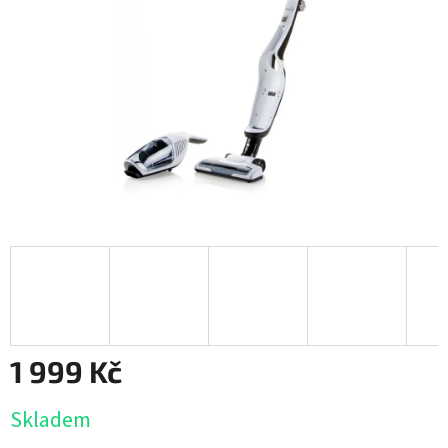
1 999 Kč
Měrná
Skladem
cena: