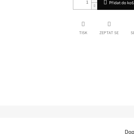
Přidat do koš
TISK
ZEPTAT SE
S
Dop