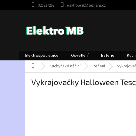
Přejít
326327267
elektro.erik@seznam.cz
na
obsah
Elektrospotřebiče
Osvětlení
Baterie
Kuch
Domů
Kuchyňské náčiní
Pečení
Vykrajova
Vykrajovačky Halloween Tesc