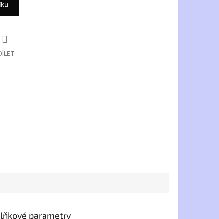
íku
DÍLET
lňkové parametry