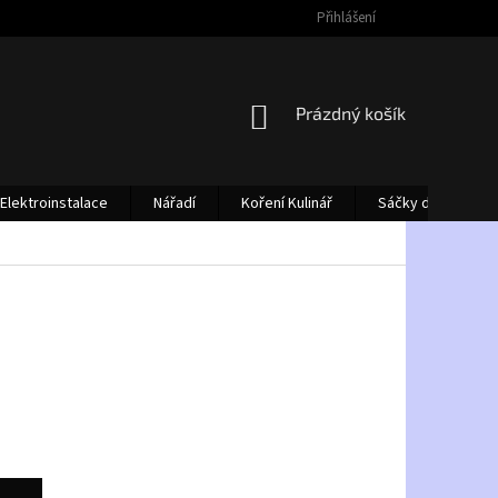
Přihlášení
NÁKUPNÍ
Prázdný košík
KOŠÍK
Elektroinstalace
Nářadí
Koření Kulinář
Sáčky do vysava