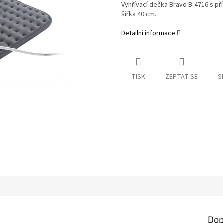
Vyhřívací dečka Bravo B-4716 s př
šířka 40 cm.
Detailní informace
TISK
ZEPTAT SE
S
Dop