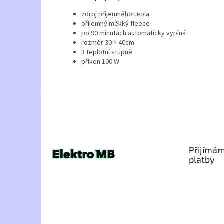
zdroj příjemného tepla
příjemný měkký fleece
po 90 minutách automaticky vypíná
rozměr 30 × 40cm
3 teplotní stupně
příkon 100 W
Z
á
p
a
t
Přijímám
í
platby