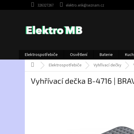
Přejít
326327267
elektro.erik@seznam.cz
na
obsah
Elektrospotřebiče
Osvětlení
Baterie
Kuch
Domů
Elektrospotřebiče
Vyhřívací dečky
Vyhřívací dečka B-4716 | BRA