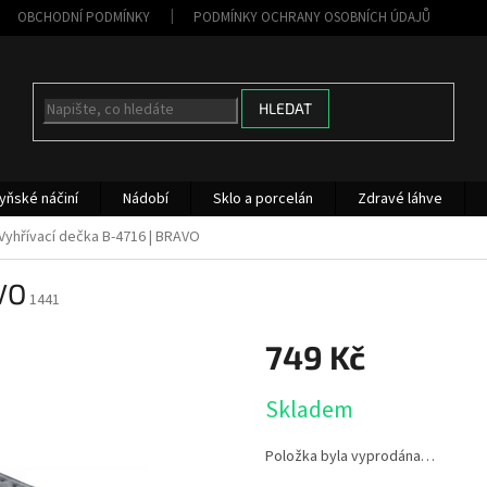
OBCHODNÍ PODMÍNKY
PODMÍNKY OCHRANY OSOBNÍCH ÚDAJŮ
HLEDAT
yňské náčiní
Nádobí
Sklo a porcelán
Zdravé láhve
Vyhřívací dečka B-4716 | BRAVO
VO
1441
749 Kč
Měrná
Skladem
cena:
Položka byla vyprodána…