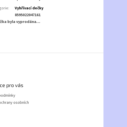
gorie
:
Vyhřívací dečky
8595022047161
žka byla vyprodána…
ce pro vás
podmínky
ochrany osobních