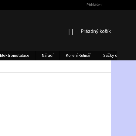
Přihlášení
NÁKUPNÍ
Prázdný košík
KOŠÍK
Elektroinstalace
Nářadí
Koření Kulinář
Sáčky do vysava